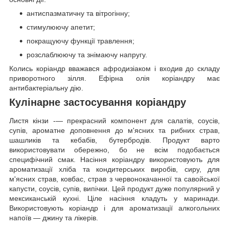
антиспазматичну та вітрогінну;
стимулюючу апетит;
покращуючу функції травлення;
розслаблюючу та знімаючу напругу.
Колись коріандр вважався афродизіаком і входив до складу
приворотного зілля. Ефірна олія коріандру має
антибактеріальну дію.
Кулінарне застосування коріандру
Листя кінзи -— прекрасний компонент для салатів, соусів,
супів, ароматне доповнення до м'ясних та рибних страв,
шашликів та кебабів, бутербродів. Продукт варто
використовувати обережно, бо не всім подобається
специфічний смак. Насіння коріандру використовують для
ароматизації хліба та кондитерських виробів, сиру, для
м'ясних страв, ковбас, страв з червонокачанної та савойської
капусти, соусів, супів, випічки. Цей продукт дуже популярний у
мексиканській кухні. Ціле насіння кладуть у маринади.
Використовують коріандр і для ароматизації алкогольних
напоїв — джину та лікерів.