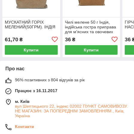
МУСКАТНИЙ ГОРІХ
Чилі мелене 50 г Індія,
ГІР
МЕЛЕНИЙ(50ГРМ). ІНДІЯ
індійська гостра приправа
НАС
для м'ясних та овочевих
страв, супів та соусів
61,70
36
36
₴
₴
Купити
Купити
Про нас
96% позитивних з 804 відгуків за рік
Працює з 16.11.2017
м. Київ
вул Шептицького 22, індекс 02002 ПУНКТ САМОВИВОЗУ.
НЕ МАГАЗИН. ЗА ПОПЕРЕДНІМ ЗАМОВЛЕННЯМ., Київ,
Україна
Контакти