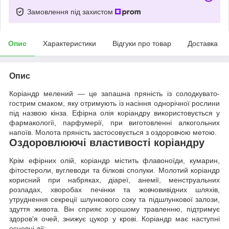
Замовлення під захистом
Опис
Характеристики
Відгуки про товар
Доставка
Опис
Коріандр мелений — це запашна пряність із солодкувато-
гострим смаком, яку отримують із насіння однорічної рослини
під назвою кінза. Ефірна олія коріандру використовується у
фармакології, парфумерії, при виготовленні алкогольних
напоїв. Молота пряність застосовується з оздоровчою метою.
Оздоровлюючі властивості коріандру
Крім ефірних олій, коріандр містить флавоноїди, кумарин,
фітостероли, вуглеводи та білкові сполуки. Молотий коріандр
корисний при набряках, діареї, анемії, менструальних
розладах, хворобах печінки та жовчовивідних шляхів,
утруднення секреції шлункового соку та підшлункової залози,
здуття живота. Він сприяє хорошому травленню, підтримує
здоров'я очей, знижує цукор у крові. Коріандр має наступні
основні дії: