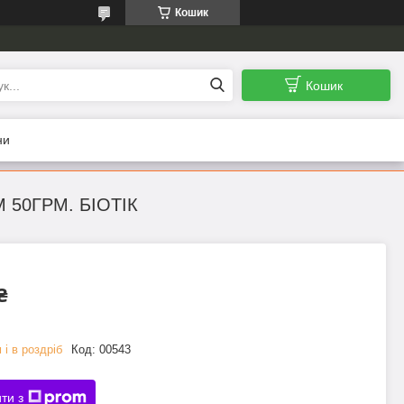
Кошик
Кошик
ни
 50ГРМ. БІОТІК
₴
 і в роздріб
Код:
00543
ти з