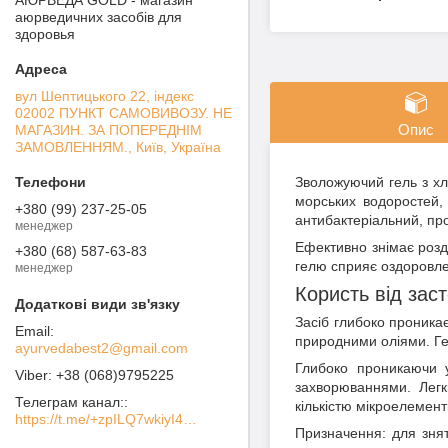
аюрведичних засобів для
здоровья
вул Шептицького 22, індекс
02002 ПУНКТ САМОВИВОЗУ. НЕ
Опис
МАГАЗИН. ЗА ПОПЕРЕДНІМ
ЗАМОВЛЕННЯМ., Київ, Україна
Зволожуючий гель з хл
морських водоростей,
+380 (99) 237-25-05
антибактеріальний, пр
менеджер
Ефективно знімає роздр
+380 (68) 587-63-83
гелю сприяє оздоровле
менеджер
Користь від зас
Засіб глибоко проника
природними оліями. Ге
ayurvedabest2@gmail.com
Глибоко проникаючи 
+38 (068)9795225
захворюваннями. Легк
Телеграм канал:
кількістю мікроелементі
https://t.me/+zpILQ7wkiyI4NGVi
Призначення: для знят