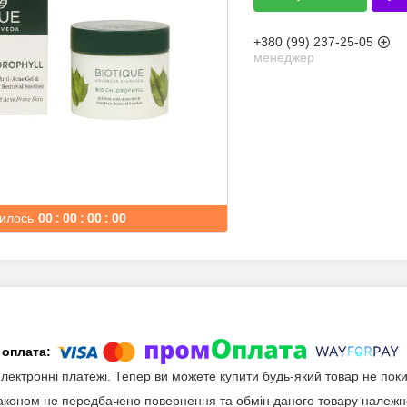
+380 (99) 237-25-05
менеджер
илось
0
0
0
0
0
0
0
0
електронні платежі. Тепер ви можете купити будь-який товар не пок
аконом не передбачено повернення та обмін даного товару належно