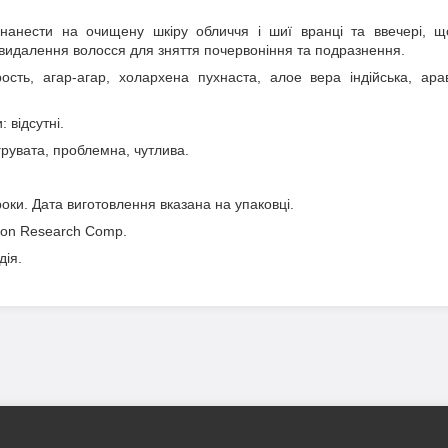
 нанести на очищену шкіру обличчя і шиї вранці та ввечері, що
 видалення волосся для зняття почервоніння та подразнення.
ость, агар-агар, холархена пухнаста, алое вера індійська, ара
: відсутні.
грувата, проблемна, чутлива.
роки. Дата виготовлення вказана на упаковці.
tion Research Comp.
дія.