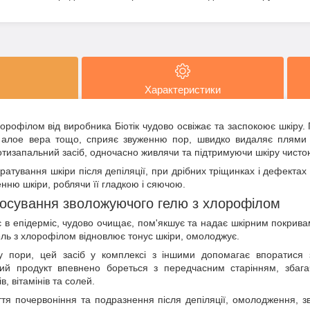
Характеристики
орофілом від виробника Біотік чудово освіжає та заспокоює шкіру.
 алое вера тощо, сприяє звуженню пор, швидко видаляє плями н
отизапальний засіб, одночасно живлячи та підтримуючи шкіру чисто
атування шкіри після депіляції, при дрібних тріщинках і дефектах
нню шкіри, роблячи її гладкою і сяючою.
тосування зволожуючого гелю з хлорофілом
є в епідерміс, чудово очищає, пом'якшує та надає шкірним покрива
ль з хлорофілом відновлює тонус шкіри, омолоджує.
у пори, цей засіб у комплексі з іншими допомагає впоратися 
ий продукт впевнено бореться з передчасним старінням, збага
в, вітамінів та солей.
тя почервоніння та подразнення після депіляції, омолодження, з