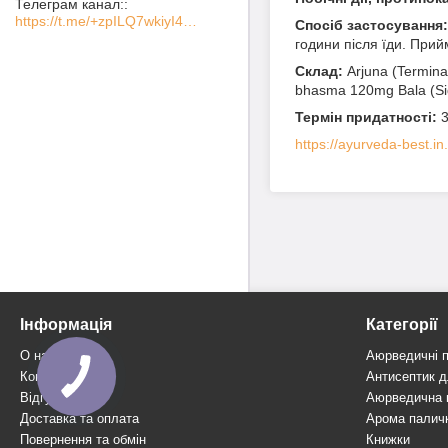
Телеграм канал:
https://t.me/+zpILQ7wkiyI4NGVi
Спосіб застосування:
години після їди. Прийм
Склад:
Arjuna (Termina
bhasma 120mg Bala (Sid
Термін придатності:
3
https://ayurveda-best.in
Інформація
Категорії
О нас
Аюрведичні 
Контакти
Антисептик дл
Відгуки
Аюрведична 
Доставка та оплата
Арома палич
Повернення та обмін
Книжки