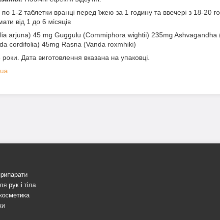
по 1-2 таблетки вранці перед їжею за 1 годину та ввечері з 18-20 го
ати від 1 до 6 місяців
lia arjuna) 45 mg Guggulu (Commiphora wightii) 235mg Ashvagandha 
a cordifolia) 45mg Rasna (Vanda roxmhiki)
 роки. Дата виготовлення вказана на упаковці.
.ua
припарати
я рук і тіла
косметика
ки