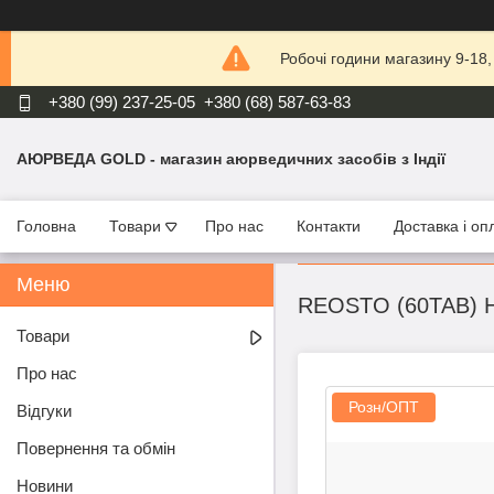
Робочі години магазину 9-18
+380 (99) 237-25-05
+380 (68) 587-63-83
АЮРВЕДА GOLD - магазин аюрведичних засобів з Індії
Головна
Товари
Про нас
Контакти
Доставка і оп
REOSTO (60TAB) 
Товари
Про нас
Розн/ОПТ
Відгуки
Повернення та обмін
Новини