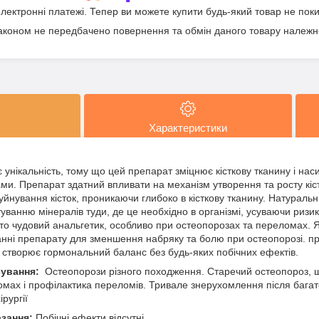
електронні платежі. Тепер ви можете купити будь-який товар не пок
аконом не передбачено повернення та обмін даного товару належно
Характеристики
 унікальність, тому що цей препарат зміцнює кісткову тканину і на
ми. Препарат здатний впливати на механізм утворення та росту кіст
йнування кісток, проникаючи глибоко в кісткову тканину. Натуральн
анню мінералів туди, де це необхідно в організмі, усуваючи ризик
еосто чудовий анальгетик, особливо при остеопорозах та переломах.
анні препарату для зменшення набряку та болю при остеопорозі. п
і створює гормональний баланс без будь-яких побічних ефектів.
сування:
Остеопорози різного походження. Старечий остеопороз, що
мах і профілактика переломів. Тривале знерухомлення після бага
рургії
азання:
Побічні ефекти відсутні.