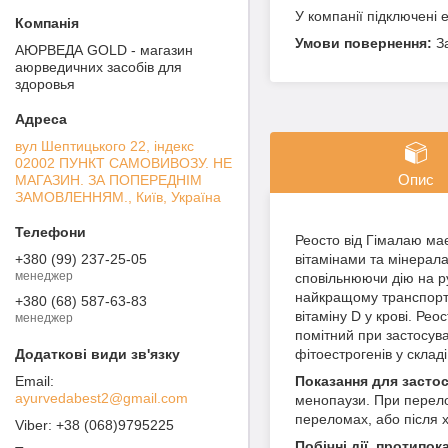
У компанії підключені 
З
АЮРВЕДА GOLD - магазин
аюрведичних засобів для
здоровья
вул Шептицького 22, індекс
02002 ПУНКТ САМОВИВОЗУ. НЕ
Опис
МАГАЗИН. ЗА ПОПЕРЕДНІМ
ЗАМОВЛЕННЯМ., Київ, Україна
Реосто від Гімалаю має
вітамінами та мінерала
+380 (99) 237-25-05
менеджер
сповільнюючи дію на ру
найкращому транспортув
+380 (68) 587-63-83
вітаміну D у крові. Р
менеджер
помітний при застосув
фітоестрогенів у склад
Показання для засто
ayurvedabest2@gmail.com
менопаузи. При перело
переломах, або після хі
+38 (068)9795225
Побічні дії, протипок