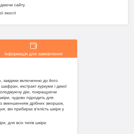
идаючи сайту.
ї якості
Інформація для замовлення
, завдяки включенню до його
 шафран, екстракт куркуми і дикої
омолоджуючу дію, покращуючи
кіри, чудово підходить для
я з зменшенням дрібних зморшок,
, він прибирає в'ялість шкіри у
; для всіх типів шкіри.