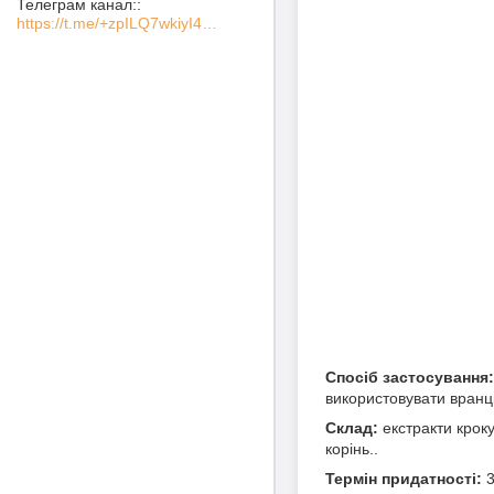
Телеграм канал:
https://t.me/+zpILQ7wkiyI4NGVi
Спосіб застосування:
використовувати вранці
Склад:
екстракти крок
корінь..
Термін придатності:
3