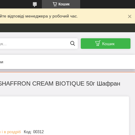
Кошик
йте відповіді менеджера у робочий час.
Кошик
ни
O SHAFFRON CREAM BIOTIQUE 50г Шафран
 і в роздріб
Код:
00312