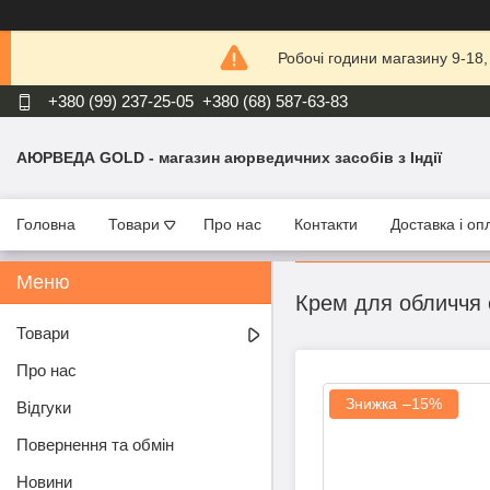
Робочі години магазину 9-18
+380 (99) 237-25-05
+380 (68) 587-63-83
АЮРВЕДА GOLD - магазин аюрведичних засобів з Індії
Головна
Товари
Про нас
Контакти
Доставка і оп
Крем для обличч
Товари
Про нас
–15%
Відгуки
Повернення та обмін
Новини