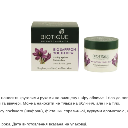
наносити круговими рухами на очищену шкіру обличчя і тіла до по
 та ввечері. Можна наносити не тільки на обличчя, але і на тіло.
усу посівного (шафран), фісташки справжньої, куркуми ароматною,
 роки. Дата виготовлення вказана на упаковці.