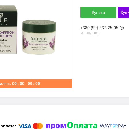
Купити
Купи
+380 (99) 237-25-05
менеджер
илось
0
0
0
0
0
0
0
0