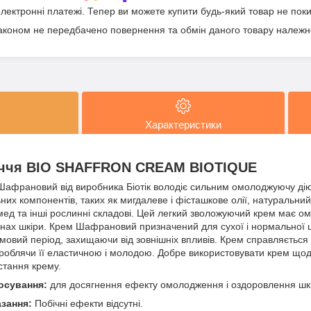
електронні платежі. Тепер ви можете купити будь-який товар не пок
аконом не передбачено повернення та обмін даного товару належно
Характеристики
иччя BIO SHAFFRON CREAM BIOTIQUE
Шафрановий від виробника Біотік володіє сильним омолоджуючу дію
них компонентів, таких як мигдалеве і фісташкове олії, натуральний
мед та інші рослинні складові. Цей легкий зволожуючий крем має 
тинах шкіри. Крем Шафрановий призначений для сухої і нормальної ш
имовий період, захищаючи від зовнішніх впливів. Крем справляєтьс
роблячи її еластичною і молодою. Добре використовувати крем щодня
стання крему.
осування:
для досягнення ефекту омолодження і оздоровлення шкіри
азання:
Побічні ефекти відсутні.