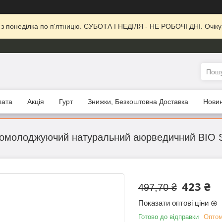
, з понеділка по п'ятницю. СУБОТА І НЕДІЛЯ - НЕ РОБОЧІ ДНІ. Очіку
лата
Акція
Гурт
Знижки, Безкоштовна Доставка
Нови
я омолоджуючий натуральний аюрведичний BI
423 ₴
497,70 ₴
Показати оптові ціни
Готово до відправки
Оптом