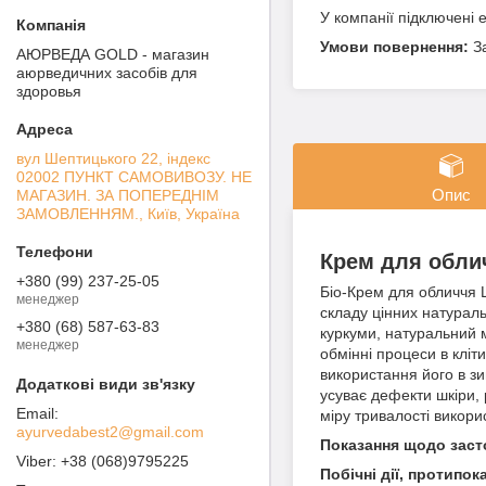
У компанії підключені 
З
АЮРВЕДА GOLD - магазин
аюрведичних засобів для
здоровья
вул Шептицького 22, індекс
02002 ПУНКТ САМОВИВОЗУ. НЕ
Опис
МАГАЗИН. ЗА ПОПЕРЕДНІМ
ЗАМОВЛЕННЯМ., Київ, Україна
Крем для обл
+380 (99) 237-25-05
Біо-Крем для обличчя 
менеджер
складу цінних натураль
+380 (68) 587-63-83
куркуми, натуральний 
менеджер
обмінні процеси в клі
використання його в з
усуває дефекти шкіри, 
міру тривалості викори
ayurvedabest2@gmail.com
Показання щодо заст
+38 (068)9795225
Побічні дії, протипок