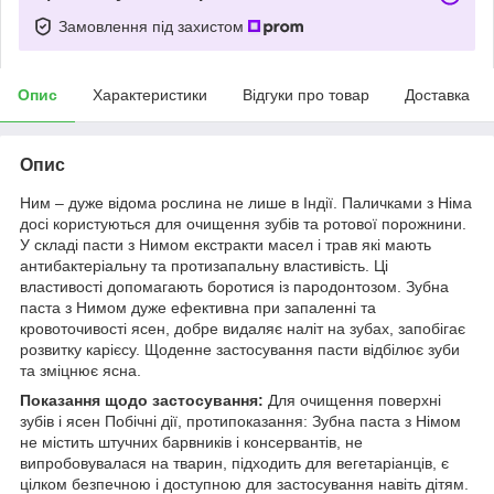
Замовлення під захистом
Опис
Характеристики
Відгуки про товар
Доставка
Опис
Ним – дуже відома рослина не лише в Індії. Паличками з Німа
досі користуються для очищення зубів та ротової порожнини.
У складі пасти з Нимом екстракти масел і трав які мають
антибактеріальну та протизапальну властивість. Ці
властивості допомагають боротися із пародонтозом. Зубна
паста з Нимом дуже ефективна при запаленні та
кровоточивості ясен, добре видаляє наліт на зубах, запобігає
розвитку карієсу. Щоденне застосування пасти відбілює зуби
та зміцнює ясна.
Показання щодо застосування:
Для очищення поверхні
зубів і ясен Побічні дії, протипоказання: Зубна паста з Німом
не містить штучних барвників і консервантів, не
випробовувалася на тварин, підходить для вегетаріанців, є
цілком безпечною і доступною для застосування навіть дітям.