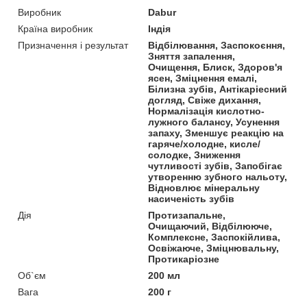
Виробник
Dabur
Країна виробник
Індія
Призначення і результат
Відбілювання, Заспокоєння,
Зняття запалення,
Очищення, Блиск, Здоров'я
ясен, Зміцнення емалі,
Білизна зубів, Антікаріесний
догляд, Свіже дихання,
Нормалізація кислотно-
лужного балансу, Усунення
запаху, Зменшує реакцію на
гаряче/холодне, кисле/
солодке, Зниження
чутливості зубів, Запобігає
утворенню зубного нальоту,
Відновлює мінеральну
насиченість зубів
Дія
Протизапальне,
Очищаючий, Відбілююче,
Комплексне, Заспокійлива,
Освіжаюче, Зміцнювальну,
Протикаріозне
Об`єм
200 мл
Вага
200 г