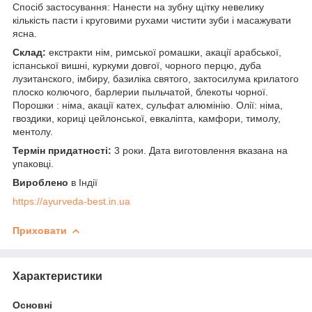
Спосіб застосування: Нанести на зубну щітку невелику
кількість пасти і круговими рухами чистити зуби і масажувати
ясна.
Склад:
екстракти нім, римської ромашки, акації арабської,
іспанської вишні, куркуми довгої, чорного перцю, дуба
лузитанского, імбиру, базиліка святого, зактосилума крилатого
плоско колючого, барлерии пыльчатой, блекоты чорної.
Порошки : німа, акації катех, сульфат алюмінію. Олії: німа,
гвоздики, кориці цейлонської, евкаліпта, камфори, тимолу,
ментолу.
Термін придатності:
3 роки. Дата виготовлення вказана на
упаковці.
Вироблено
в Індії
https://ayurveda-best.in.ua
Приховати
Характеристики
Основні