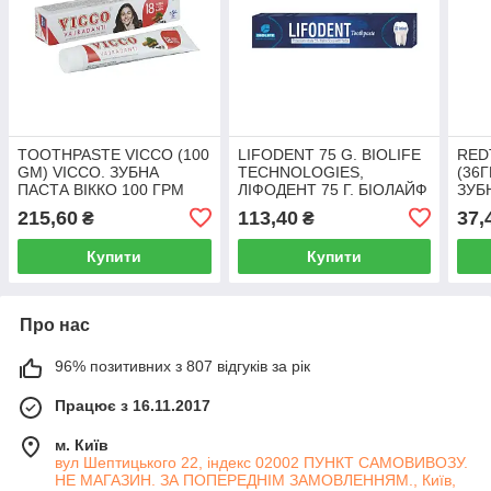
TOOTHPASTE VICCO (100
LIFODENT 75 G. BIOLIFE
RED
GM) VICCO. ЗУБНА
TECHNOLOGIES,
(36Г
ПАСТА ВІККО 100 ГРМ
ЛІФОДЕНТ 75 Г. БІОЛАЙФ
ЗУБ
ТЕХНОЛОДЖІС
(36Г
215,60
113,40
37,
₴
₴
Купити
Купити
Про нас
96% позитивних з 807 відгуків за рік
Працює з 16.11.2017
м. Київ
вул Шептицького 22, індекс 02002 ПУНКТ САМОВИВОЗУ.
НЕ МАГАЗИН. ЗА ПОПЕРЕДНІМ ЗАМОВЛЕННЯМ., Київ,