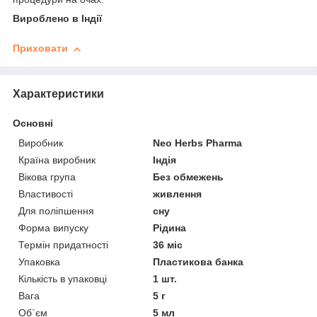
Вироблено в Індії
Приховати
Характеристики
Основні
Виробник
Neo Herbs Pharma
Країна виробник
Індія
Вікова група
Без обмежень
Властивості
живлення
Для поліпшення
сну
Форма випуску
Рідина
Термін придатності
36 міс
Упаковка
Пластикова банка
Кількість в упаковці
1 шт.
Вага
5 г
Об`єм
5 мл