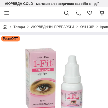
АЮРВЕДА GOLD - магазин аюрведичних засобів з Індії
Товари
АЮРВЕДИЧНІ ПРЕПАРАТИ
ОЧІ І ЗІР
Крап
Розн/ОПТ