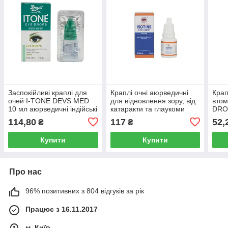
Заспокійливі краплі для
Краплі очні аюрведичні
Крап
очей I-TONE DEVS MED
для відновлення зору, від
втом
10 мл аюрведичні індійські
катаракти та глаукоми
DRO
при коньюктивіті та
ISOTINE 10мл JAGAT
ліку
114,80
117
52,
₴
₴
глаукомі Айтон
АЙСОТІН
Удж
Купити
Купити
Про нас
96% позитивних з 804 відгуків за рік
Працює з 16.11.2017
м. Київ