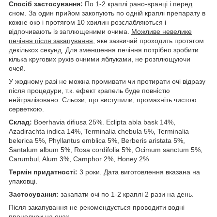
Спосіб застосування:
По 1-2 краплі рано-вранці і перед
сном. За один прийом закопують по одній краплі препарату в
кожне око і протягом 10 хвилин розслабляються і
відпочивають із заплющеними очима.
Можливе невелике
печіння після закапування,
яке зазвичай проходить протягом
декількох секунд. Для зменшення печіння потрібно зробити
кілька кругових рухів очними яблуками, не розплющуючи
очей.
У жодному разі не можна промивати чи протирати очі відразу
після процедури, т.к. ефект крапель буде повністю
нейтралізовано. Сльози, що виступили, промахніть чистою
серветкою.
Склад:
Boerhavia difiusa 25%. Eclipta abla bask 14%,
Azadirachta indica 14%, Terminalia chebula 5%, Terminalia
belerica 5%, Phyllantus emblica 5%, Berberis aristata 5%,
Santalum album 5%, Rosa cordifolia 5%, Ocimum sanctum 5%,
Carumbul, Alum 3%, Camphor 2%, Honey 2%
Термін придатності:
3 роки. Дата виготовлення вказана на
упаковці.
Застосування:
закапати очі по 1-2 краплі 2 рази на день.
Після закапування не рекомендується проводити водні
процедури на очах.