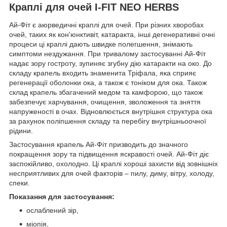
Краплі для очей I-FIT NEO HERBS
Ай-Фіт є аюрведичні краплі для очей. При різних хворобах
очей, таких як кон'юнктивіт, катаракта, інші дегенеративні очні
процеси ці краплі дають швидке полегшення, знімають
симптоми нездужання. При тривалому застосуванні Ай-Фіт
надає зору гостроту, зупиняє згубну дію катаракти на око. До
складу крапель входить знаменита Тріфала, яка сприяє
регенерації оболонки ока, а також є тоніком для ока. Також
склад крапель збагачений медом та камфорою, що також
забезпечує харчування, очищення, зволоження та зняття
напруженості в очах. Відновлюється внутрішня структура ока
за рахунок поліпшення складу та перебігу внутрішньоочної
рідини.
Застосування крапель Ай-Фіт призводить до значного
покращення зору та підвищення яскравості очей. Ай-Фіт діє
заспокійливо, охолодно. Ці краплі хороші захисти від зовнішніх
несприятливих для очей факторів – пилу, диму, вітру, холоду,
спеки.
Показання для застосування:
ослаблений зір,
міопія,