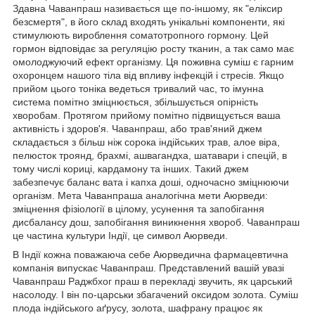
Здавна Чаванпраш називається ще по-іншому, як "еліксир
безсмертя", в його склад входять унікальні компоненти, які
стимулюють вироблення соматотропного гормону. Цей
гормон відповідає за регуляцію росту тканин, а так само має
омолоджуючий ефект організму. Ця поживна суміш є гарним
охоронцем нашого тіла від впливу інфекцій і стресів. Якщо
прийом цього тоніка ведеться тривалий час, то імунна
система помітно зміцнюється, збільшується опірність
хворобам. Протягом прийому помітно підвищується ваша
активність і здоров'я. Чаванпраш, або трав'яний джем
складається з більш ніж сорока індійських трав, алое віра,
пелюсток троянд, брахмі, ашвагандха, шатавари і спецій, в
тому числі кориці, кардамону та інших. Такий джем
забезпечує баланс вата і капха доші, одночасно зміцнюючи
організм. Мета Чаванпраша аналогічна мети Аюрведи:
зміцнення фізіології в цілому, усунення та запобігання
дисбалансу дош, запобігання виникнення хвороб. Чаванпраш
це частина культури Індії, це символ Аюрведи.
В Індії кожна поважаюча себе Аюрведична фармацевтична
компанія випускає Чаванпраш. Представлений вашій увазі
Чаванпраш Раджбхог праш в перекладі звучить, як царський
насолоду. І він по-царськи збагачений оксидом золота. Суміш
плода індійського аґрусу, золота, шафрану працює як