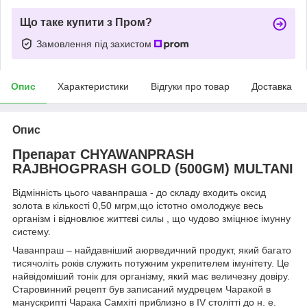
Що таке купити з Пром?
Замовлення під захистом
Опис
Характеристики
Відгуки про товар
Доставка
Опис
Препарат CHYAWANPRASH
RAJBHOGPRASH GOLD (500GM) MULTANI
Відмінність цього чаванпраша - до складу входить оксид
золота в кількості 0,50 мгрм,що істотно омолоджує весь
організм і відновлює життєві силы , що чудово зміцнює імунну
систему.
Чаванпраш – найдавніший аюрведичний продукт, який багато
тисячоліть років служить потужним укрепителем імунітету. Це
найвідоміший тонік для організму, який має величезну довіру.
Старовинний рецепт був записаний мудрецем Чаракой в
манускрипті Чарака Самхіті приблизно в IV столітті до н. е.