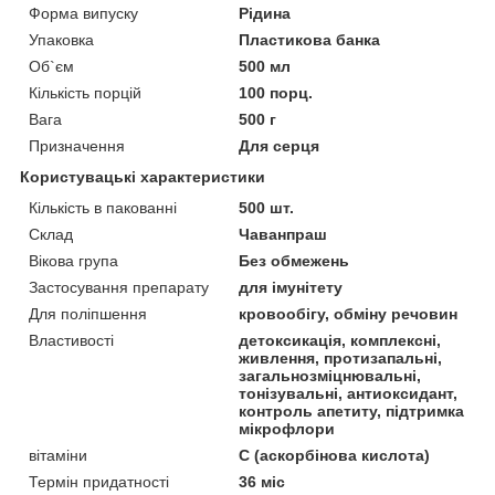
Форма випуску
Рідина
Упаковка
Пластикова банка
Об`єм
500 мл
Кількість порцій
100 порц.
Вага
500 г
Призначення
Для серця
Користувацькі характеристики
Кількість в пакованні
500 шт.
Склад
Чаванпраш
Вікова група
Без обмежень
Застосування препарату
для імунітету
Для поліпшення
кровообігу, обміну речовин
Властивості
детоксикація, комплексні,
живлення, протизапальні,
загальнозміцнювальні,
тонізувальні, антиоксидант,
контроль апетиту, підтримка
мікрофлори
вітаміни
С (аскорбінова кислота)
Термін придатності
36 міс