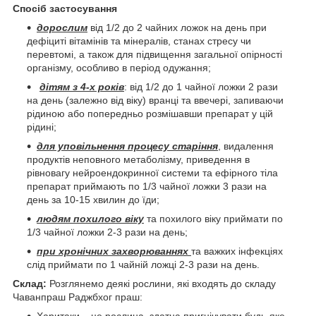
Спосіб застосування
дорослим
від 1/2 до 2 чайних ложок на день при
дефіциті вітамінів та мінералів, станах стресу чи
перевтомі, а також для підвищення загальної опірності
організму, особливо в період одужання;
дітям з 4-х років
: від 1/2 до 1 чайної ложки 2 рази
на день (залежно від віку) вранці та ввечері, запиваючи
рідиною або попередньо розмішавши препарат у цій
рідині;
для уповільнення процесу старіння
, видалення
продуктів неповного метаболізму, приведення в
рівновагу нейроендокринної системи та ефірного тіла
препарат приймають по 1/3 чайної ложки 3 рази на
день за 10-15 хвилин до їди;
людям похилого віку
та похилого віку приймати по
1/3 чайної ложки 2-3 рази на день;
при хронічних захворюваннях
та важких інфекціях
слід приймати по 1 чайній ложці 2-3 рази на день.
Склад:
Розглянемо деякі рослини, які входять до складу
Чаванпраш Раджбхог праш: