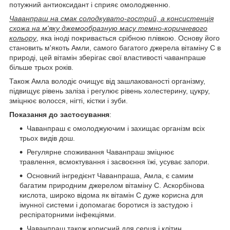
потужний антиоксидант і сприяє омолодженню.
Чаванпраш на смак солодкувато-гострий, а консистенція
схожа на м'яку джемообразную масу темно-коричневого
кольору
, яка іноді покривається срібною плівкою. Основу його
становить м'якоть Амли, самого багатого джерела вітаміну С в
природі, цей вітамін зберігає свої властивості чаванпраше
більше трьох років.
Також Амла володіє очищує від зашлакованості організму,
підвищує рівень заліза і регулює рівень холестерину, цукру,
зміцнює волосся, нігті, кістки і зуби.
Показання до застосування
:
Чаванпраш є омолоджуючим і захищає організм всіх
трьох видів дош.
Регулярне споживання Чаванпраш зміцнює
травлення, всмоктування і засвоєння їжі, усуває запори.
Основний інгредієнт Чаванпраша, Амла, є самим
багатим природним джерелом вітаміну С. Аскорбінова
кислота, широко відома як вітамін С дуже корисна для
імунної системи і допомагає боротися із застудою і
респіраторними інфекціями.
Чаванпраш також корисний для серця і клітин