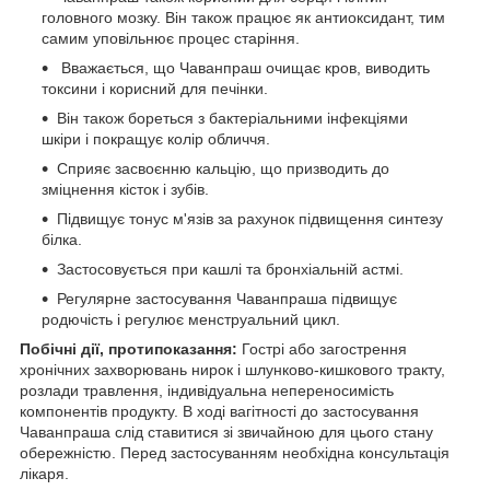
головного мозку. Він також працює як антиоксидант, тим
самим уповільнює процес старіння.
Вважається, що Чаванпраш очищає кров, виводить
токсини і корисний для печінки.
Він також бореться з бактеріальними інфекціями
шкіри і покращує колір обличчя.
Сприяє засвоєнню кальцію, що призводить до
зміцнення кісток і зубів.
Підвищує тонус м'язів за рахунок підвищення синтезу
білка.
Застосовується при кашлі та бронхіальній астмі.
Регулярне застосування Чаванпраша підвищує
родючість і регулює менструальний цикл.
Побічні дії, протипоказання:
Гострі або загострення
хронічних захворювань нирок і шлунково-кишкового тракту,
розлади травлення, індивідуальна непереносимість
компонентів продукту. В ході вагітності до застосування
Чаванпраша слід ставитися зі звичайною для цього стану
обережністю. Перед застосуванням необхідна консультація
лікаря.