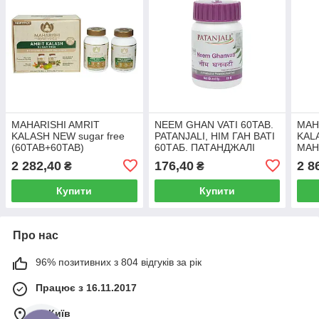
MAHARISHI AMRIT
NEEM GHAN VATI 60TAB.
MAH
KALASH NEW sugar free
PATANJALI, НІМ ГАН ВАТІ
KAL
(60TAB+60TAB)
60ТАБ. ПАТАНДЖАЛІ
MAH
MAHARISHI AYURVEDA,
МАХ
2 282,40
176,40
2 8
₴
₴
МАХАРІШІ АМРІТ КАЛАШ
без цукру
Купити
Купити
Про нас
96% позитивних з 804 відгуків за рік
Працює з 16.11.2017
м. Київ