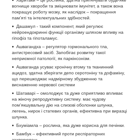
Харитаки – це рослина, здатна пригнічувати будь-яке
вогнище хвороби та зміцнювати імунітет, а також вона
покращує роботу мозку, як наслідок – покращення
пам'яті та інтелектуальних здібностей.
Дашамул - такий компонент, який регулює
нейроендокринні функції організму шляхом впливу на
гіпофіз та гіпоталамус.
Ашвагандха – регулятор гормонального тла,
антистресовий засіб. Запобігає розвитку такої
неприємної патології, як паркінсонізм.
Ашваганда усуває хронічну втому та тканинний
ацидоз, здатна зберігати депо серотоніну та дофаміну,
що перешкоджає надмірному збудженню та
виснаженню нервової системи
Шатаварі – омолоджує та дуже сприятливо впливає
на жіночу репродуктивну систему. має чудову
пом'якшувальну дію на слизові оболонки шлунка,
легень, нирок і статевих органів, ефективна при виразці
шлунка.
Бхуміамла – рослина, яка дуже корисна для печінки.
Бамбук – ефективний проти респіраторних
захворювань.