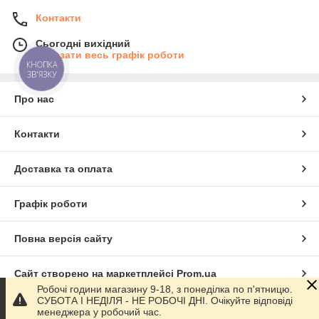
Контакти
Сьогодні вихідний
Показати весь графік роботи
КНОПКА
ЗВ'ЯЗКУ
Про нас
Контакти
Доставка та оплата
Графік роботи
Повна версія сайту
Сайт створено на маркетплейсі
Prom.ua
Робочі години магазину 9-18, з понеділка по п'ятницю.
СУБОТА І НЕДІЛЯ - НЕ РОБОЧІ ДНІ. Очікуйте відповіді
Політика конфіденційності
менеджера у робочий час.