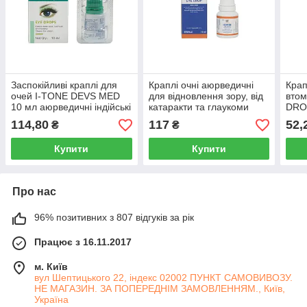
Заспокійливі краплі для
Краплі очні аюрведичні
Крап
очей I-TONE DEVS MED
для відновлення зору, від
втом
10 мл аюрведичні індійські
катаракти та глаукоми
DRO
при коньюктивіті та
ISOTINE 10мл JAGAT
ліку
114,80
117
52,
₴
₴
глаукомі Айтон
АЙСОТІН
Удж
Купити
Купити
Про нас
96% позитивних з 807 відгуків за рік
Працює з 16.11.2017
м. Київ
вул Шептицького 22, індекс 02002 ПУНКТ САМОВИВОЗУ.
НЕ МАГАЗИН. ЗА ПОПЕРЕДНІМ ЗАМОВЛЕННЯМ., Київ,
Україна