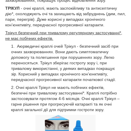
захворюваннях, покращує процес відновлення зору.
ТРІКУЛ
- очні краплі, мають заспокійливу та антисептичну
дію*, охолоджують очі та захищають від забруднень (дим, пил,
пари, перегрів). Дуже корисні у випадках хронічного
кон'юнктивіту, передчасної прогресивної катаракти.
Трікул безпечний при тривалому регулярному застосуванні*,
не має побічних ефектів.
Аюрведичні краплі очей Трікул - безпечний засіб при
очних захворюваннях. Вони дають симптоматичну
допомогу та полегшення при порушеннях зору. Легко
переносяться. Трікул зберігає гостроту зору і, при
тривалому використанні, у деяких випадках покращує
зір. Корисний у випадках хронічного кон'юнктивіту,
передчасної прогресивної катаракти початкової стадії.
Очні краплі Трікул не мають побічних ефектів,
безпечні при тривалому застосуванні*. Краплі потрібно
застосовувати протягом 4-6 місяців. Очні краплі Трікул –
гарне рішення при прогресуючій катаракті та як очні
краплі загальної дії для підтримки гостроти зору.