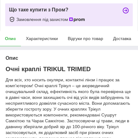
Що таке купити з Пром?
Замовлення під захистом
Опис
Характеристики
Відгуки про товар
Доставка
Опис
Очні краплі TRIKUL TRIMED
Для всіх, хто носить окуляри, контактні лінзи і працює за
комп'ютером! Очні краплі Трікул – це аюрведичний
очищувальний склад, ефективність якого була перевірена ще
в давні часи, вони захищають очі від усіх видів забруднень та
несприятливого довкілля сучасного міста. Вони допомагають
зберегти гостроту зору. У очних краплях Трікул
використовуються компоненти, рекомендовані Сушрут
Самхітою та Чарак Самхітою. Застосовуючи ці трави, люди в
давнину зберігали добрий зір до 100-річного віку. Трікул
застосовується, як додатковий засіб при різних очних