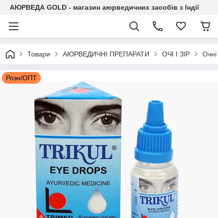
АЮРВЕДА GOLD - магазин аюрведичних засобів з Індії
Товари
АЮРВЕДИЧНІ ПРЕПАРАТИ
ОЧІ І ЗІР
Очні
Розн/ОПТ