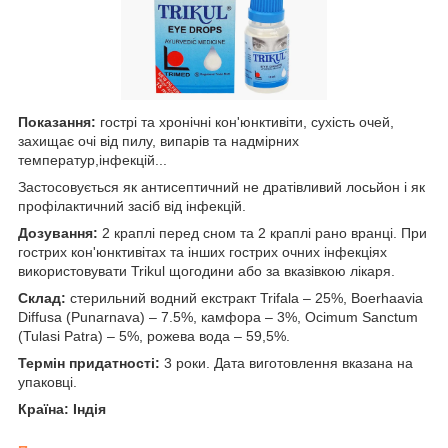
Показання:
гострі та хронічні кон'юнктивіти, сухість очей,
захищає очі від пилу, випарів та надмірних
температур,інфекцій...
Застосовується як антисептичний не дратівливий лосьйон і як
профілактичний засіб від інфекцій.
Дозування:
2 краплі перед сном та 2 краплі рано вранці. При
гострих кон'юнктивітах та інших гострих очних інфекціях
використовувати Trikul щогодини або за вказівкою лікаря.
Склад:
стерильний водний екстракт Trifala – 25%, Boerhaavia
Diffusa (Punarnava) – 7.5%, камфора – 3%, Ocimum Sanctum
(Tulasi Patra) – 5%, рожева вода – 59,5%.
Термін придатності:
3 роки. Дата виготовлення вказана на
упаковці.
Країна: Індія