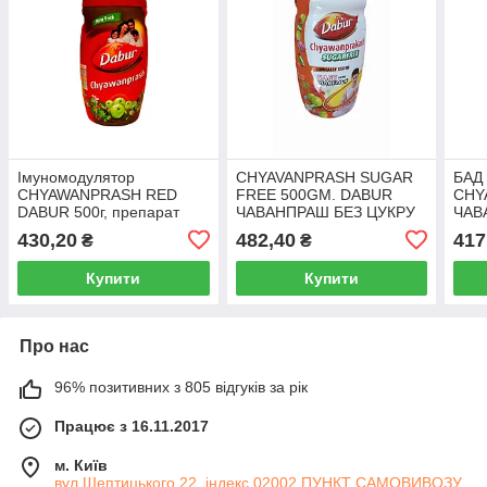
Імуномодулятор
CHYAVANPRASH SUGAR
БАД
CHYAWANPRASH RED
FREE 500GM. DABUR
CHY
DABUR 500г, препарат
ЧАВАНПРАШ БЕЗ ЦУКРУ
ЧАВ
для підвищення імунітету
500ГРМ. ДАБУР
ПАТА
430,20
482,40
417
₴
₴
організму Чаванпраш РЕД
норм
Купити
Купити
Про нас
96% позитивних з 805 відгуків за рік
Працює з 16.11.2017
м. Київ
вул Шептицького 22, індекс 02002 ПУНКТ САМОВИВОЗУ.