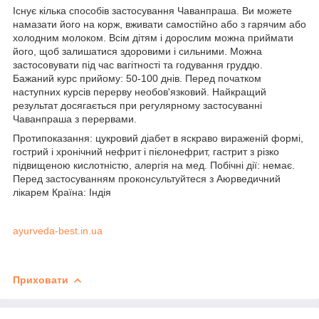
Існує кілька способів застосування Чаванпраша. Ви можете
намазати його на корж, вживати самостійно або з гарячим або
холодним молоком. Всім дітям і дорослим можна приймати
його, щоб залишатися здоровими і сильними. Можна
застосовувати під час вагітності та годування груддю.
Бажаний курс прийому: 50-100 днів. Перед початком
наступних курсів перерву необов'язковий. Найкращий
результат досягається при регулярному застосуванні
Чаванпраша з перервами.
Протипоказання: цукровий діабет в яскраво вираженій формі,
гострий і хронічний нефрит і пієлонефрит, гастрит з різко
підвищеною кислотністю, алергія на мед. Побічні дії: немає.
Перед застосуванням проконсультуйтеся з Аюрведичний
лікарем Країна: Індія
ayurveda-best.in.ua
Приховати