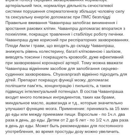
артеріальний тиск, нормалізує діяльність сечостатевої
системи порушення сперматогенезу збільшує чоловічу силу
та сексуальну енергію допомагає при ПМС безплідді
Правильне вживання Чаванпраш запобігає виникнення і
зростання ракових клітин. Чаванпрш допомагає впоратися з
похміллям, покращує травлення і стабілізує роботу печінки.
Чаванпраш дуже корисний при респіраторних захворюваннях.
Плоди Амли і трави, що входять до складу Чаванпраш,
знижують рівень холестерину, багаті клітковиною і залізом,
виводять токсини і покращують кровообіг, дуже ефективний
при захворюванні коронарної артерії. Тому можна вважати
Чаванпраш відмінним засобом для запобігання серцево-
судинних захворювань. Chyavanprash відмінно підходить для
дітей. Препарат покращує функції мозку, допомагає
поліпшити пам'ять, концентрацію і пильність, а також
підвищує інтелектуальний потенціал. В состав Чаванпраша
входит много полезных ингредиентов, таких как брами,
миндальное масло, ашваганда и т.д., которые значительно
улучшают функцию мозга. Применение: принимать за 15 мин
до еды или между приемами пищи. Взрослым - по 1ч.л. два
раза в день, до еды. Детям от 2 до 6 лет - по 1/2 ч.л. два раза
в день до еды. Может быть рекомендован для постоянного
употребления, во время простуды дозу можно увеличить.