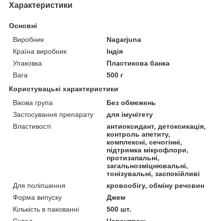
Характеристики
Основні
Виробник
Nagarjuna
Країна виробник
Індія
Упаковка
Пластикова банка
Вага
500 г
Користувацькі характеристики
Вікова група
Без обмежень
Застосування препарату
для імунітету
Властивості
антиоксидант, детоксикація,
контроль апетиту,
комплексні, сечогінні,
підтримка мікрофлори,
протизапальні,
загальнозміцнювальні,
тонізувальні, заспокійливі
Для поліпшення
кровообігу, обміну речовин
Форма випуску
Джем
Кількість в пакованні
500 шт.
Склад
Чаванпраш