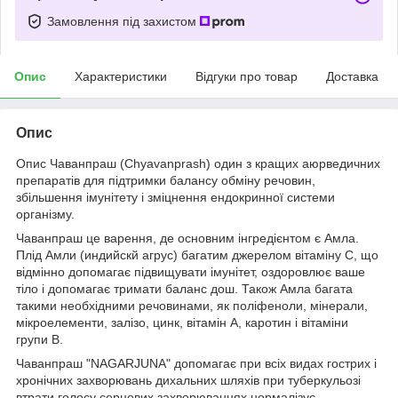
Замовлення під захистом
Опис
Характеристики
Відгуки про товар
Доставка
Опис
Опис Чаванпраш (Chyavanprash) один з кращих аюрведичних
препаратів для підтримки балансу обміну речовин,
збільшення імунітету і зміцнення ендокринної системи
організму.
Чаванпраш це варення, де основним інгредієнтом є Амла.
Плід Амли (индийскй агрус) багатим джерелом вітаміну С, що
відмінно допомагає підвищувати імунітет, оздоровлює ваше
тіло і допомагає тримати баланс дош. Також Амла багата
такими необхідними речовинами, як поліфеноли, мінерали,
мікроелементи, залізо, цинк, вітамін А, каротин і вітаміни
групи В.
Чаванпраш "NAGARJUNA" допомагає при всіх видах гострих і
хронічних захворювань дихальних шляхів при туберкульозі
втрати голосу серцевих захворюваннях нормалізує