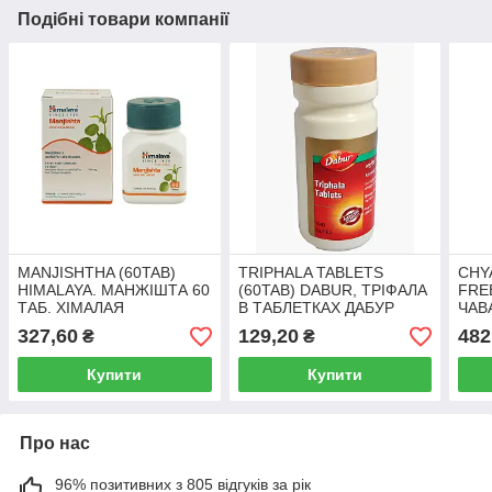
Подібні товари компанії
MANJISHTHA (60TAB)
TRIPHALA TABLETS
CHY
HIMALAYA. МАНЖІШТА 60
(60TAB) DABUR, ТРІФАЛА
FRE
ТАБ. ХІМАЛАЯ
В ТАБЛЕТКАХ ДАБУР
ЧАВ
500
327,60
129,20
482
₴
₴
Купити
Купити
Про нас
96% позитивних з 805 відгуків за рік