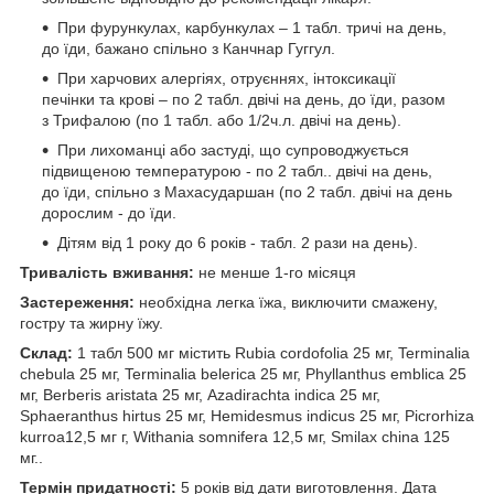
При фурункулах, карбункулах – 1 табл. тричі на день,
до їди, бажано спільно з Канчнар Гуггул.
При харчових алергіях, отруєннях, інтоксикації
печінки та крові – по 2 табл. двічі на день, до їди, разом
з Трифалою (по 1 табл. або 1/2ч.л. двічі на день).
При лихоманці або застуді, що супроводжується
підвищеною температурою - по 2 табл.. двічі на день,
до їди, спільно з Махасударшан (по 2 табл. двічі на день
дорослим - до їди.
Дітям від 1 року до 6 років - табл. 2 рази на день).
Тривалість вживання:
не менше 1-го місяця
Застереження:
необхідна легка їжа, виключити смажену,
гостру та жирну їжу.
Склад:
1 табл 500 мг містить Rubia cordofolia 25 мг, Terminalia
chebula 25 мг, Terminalia belerica 25 мг, Phyllanthus emblica 25
мг, Berberis aristata 25 мг, Azadirachta indica 25 мг,
Sphaeranthus hirtus 25 мг, Hemidesmus indicus 25 мг, Picrorhiza
kurroa12,5 мг г, Withania somnifera 12,5 мг, Smilax china 125
мг..
Термін придатності:
5 років від дати виготовлення. Дата