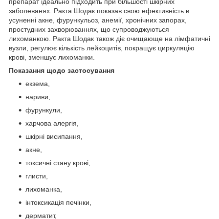
препарат ідеально підходить при більшості шкірних
заболеванях. Ракта Шодак показав свою ефективність в
усуненні акне, фурункульоз, анемії, хронічних запорах,
простудних захворюваннях, що супроводжуються
лихоманкою. Ракта Шодак також діє очищающе на лімфатичні
вузли, регулює кількість лейкоцитів, покращує циркуляцію
крові, зменшує лихоманки.
Показання щодо застосування
екзема,
нариви,
фурункули,
харчова алергія,
шкірні висипання,
акне,
токсичні стану крові,
глисти,
лихоманка,
інтоксикація печінки,
дерматит,