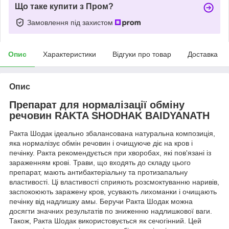
Що таке купити з Пром?
Замовлення під захистом
Опис
Характеристики
Відгуки про товар
Доставка
Опис
Препарат для нормалізації обміну
речовин RAKTA SHODHAK BAIDYANATH
Ракта Шодак ідеально збалансована натуральна композиція,
яка нормалізує обмін речовин і очищуюче діє на кров і
печінку. Ракта рекомендується при хворобах, які пов'язані із
зараженням крові. Трави, що входять до складу цього
препарат, мають антибактеріальну та протизапальну
властивості. Ці властивості сприяють розсмоктуванню наривів,
заспокоюють заражену кров, усувають лихоманки і очищають
печінку від надлишку амы. Беручи Ракта Шодак можна
досягти значних результатів по зниженню надлишкової ваги.
Також, Ракта Шодак використовується як сечогінний. Цей