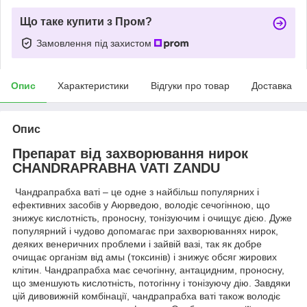
Що таке купити з Пром?
Замовлення під захистом
Опис
Характеристики
Відгуки про товар
Доставка
Опис
Препарат від захворювання нирок
CHANDRAPRABHA VATI ZANDU
Чандрапрабха ваті – це одне з найбільш популярних і
ефективних засобів у Аюрведою, володіє сечогінною, що
знижує кислотність, проносну, тонізуючим і очищує дією. Дуже
популярний і чудово допомагає при захворюваннях нирок,
деяких венеричних проблеми і зайвій вазі, так як добре
очищає організм від амы (токсинів) і знижує обсяг жирових
клітин. Чандрапрабха має сечогінну, антацидним, проносну,
що зменшують кислотність, потогінну і тонізуючу дію. Завдяки
цій дивовижній комбінації, чандрапрабха ваті також володіє