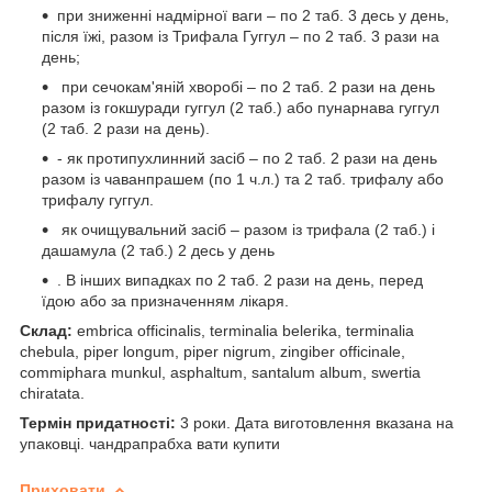
при зниженні надмірної ваги – по 2 таб. 3 десь у день,
після їжі, разом із Трифала Гуггул – по 2 таб. 3 рази на
день;
при сечокам'яній хворобі – по 2 таб. 2 рази на день
разом із гокшуради гуггул (2 таб.) або пунарнава гуггул
(2 таб. 2 рази на день).
- як протипухлинний засіб – по 2 таб. 2 рази на день
разом із чаванпрашем (по 1 ч.л.) та 2 таб. трифалу або
трифалу гуггул.
як очищувальний засіб – разом із трифала (2 таб.) і
дашамула (2 таб.) 2 десь у день
. В інших випадках по 2 таб. 2 рази на день, перед
їдою або за призначенням лікаря.
Склад:
embrica officinalis, terminalia belerika, terminalia
chebula, piper longum, piper nigrum, zingiber officinale,
commiphara munkul, asphaltum, santalum album, swertia
chiratata.
Термін придатності:
3 роки. Дата виготовлення вказана на
упаковці. чандрапрабха вати купити
Приховати