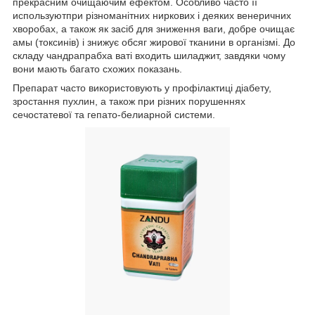
прекрасним очищаючим ефектом. Особливо часто її
используютпри різноманітних ниркових і деяких венеричних
хворобах, а також як засіб для зниження ваги, добре очищає
амы (токсинів) і знижує обсяг жирової тканини в організмі. До
складу чандрапрабха ваті входить шиладжит, завдяки чому
вони мають багато схожих показань.
Препарат часто використовують у профілактиці діабету,
зростання пухлин, а також при різних порушеннях
сечостатевої та гепато-белиарной системи.