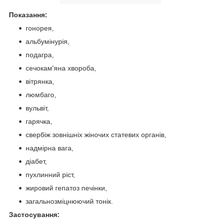
Показання:
гонорея,
альбумінурія,
подагра,
сечокам'яна хвороба,
вітрянка,
люмбаго,
вульвіт,
гарячка,
свербіж зовнішніх жіночих статевих органів,
надмірна вага,
діабет,
пухлинний ріст,
жировий гепатоз печінки,
загальнозміцнюючий тонік.
Застосування: