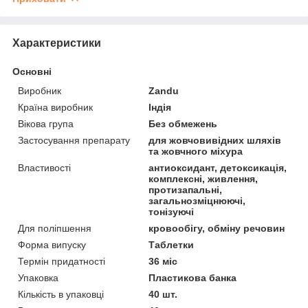
Характеристики
Основні
Виробник
Zandu
Країна виробник
Індія
Вікова група
Без обмежень
Застосування препарату
для жовчовивідних шляхів
та жовчного міхура
Властивості
антиоксидант, детоксикація,
комплексні, живлення,
протизапальні,
загальнозміцнюючі,
тонізуючі
Для поліпшення
кровообігу, обміну речовин
Форма випуску
Таблетки
Термін придатності
36 міс
Упаковка
Пластикова банка
Кількість в упаковці
40 шт.