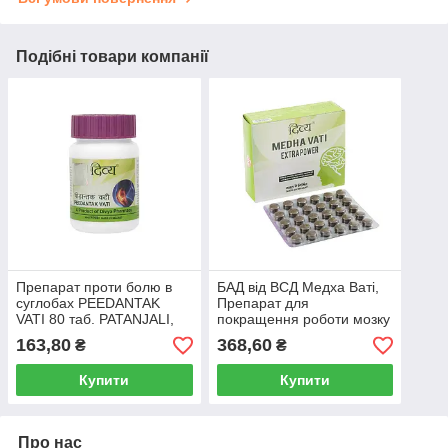
Подібні товари компанії
Препарат проти болю в
БАД від ВСД Медха Ваті,
суглобах PEEDANTAK
Препарат для
VATI 80 таб. PATANJALI,
покращення роботи мозку
ПЕДАНТАК ВАТІ від болів
та покращення пам'яті
163,80
368,60
₴
₴
у м'язах та спині
MEDHA VATI PATANJALI
120таб
Купити
Купити
Про нас