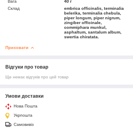
Вага
40 г
Склад
embrica officinalis, terminalia
belerika, terminalia chebula,
piper longum, piper nigrum,
zingiber officinale,
commiphara munkul,
asphaltum, santalum album,
swertia chiratata.
Приховати
Відгуки про товар
Ще немає відгуків про цей товар
Умови доставки
Нова Пошта
Укрпошта
Самовивіз