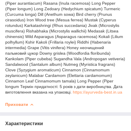
(Piper aurantiacum) Rasana (Inula racemosa) Long Pepper
(Piper longum) Long Zedoary (Hedychium spicatum) Turmeric
(Curcuma longa) Dill (Anethum sowa) Bird cherry (Prunus
cirasoidus) Iron Wood tree (Mesua ferrea) Mustak (Cyperus
rotundus) Karkatashringi (Rhus succedania) Jivak (Microstylis
muscifera) Rishabhaka (Microstylis wallichii) Medasak (Litsea
chinensis) Wild Asparagus (Asparagus racemosa) Kokali (Lilium
polhyllum) Kshir Kakoli (Frillaria roylei) Riddhi (Habenaria
intermedia) Grape (Vitis vinifera) Honey неочищений
пальмовий цукор Downy grislea (Woodfordia floribunda)
Kankolam (Piper cubeba) Sugandha Vala (Andropogan vetiveria)
Sandalwood (Santalum album) Nutmeg (Myristica fragrans)
Clove (Syzygium aromaticum) Cinnamon (Cinnamomum
zeylanicum) Malabar Cardamom (Elettaria cardamomum)
Cinnamon Leaf Cinnamomum tamala) Long Pepper (Piper
longum Термін придатності: 5 років з дати виробництва. Дата
виготовлення вказана на упаковці.
https://ayurveda-best.in.ua
Приховати
Характеристики