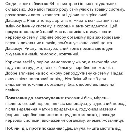
Сюди входить близько 64 різних трав і інших натуральних
складових. Всі напої такого роду стимулюють травну систему,
розпалюючи вогонь травлення і діючи як зігріваючий.
Дашамула Ришта тонізує організм, живить всі частини тіла і
зміцнює імунну систему, є хорошим антиоксидантом. Цей
гіркувато-солодкий напій має властивість стимулювати
нервову систему, сприяє опору організму при захворюванні
верхніх дихальних шляхів, пом'якшує кашльовий центр.
Дашамул Ришту, як натуральний тонік призначають для
лікування анемії, геморою, жовтяниці.
Корисне засіб у період менопаузи у жінок, а також під час
годування грудьми, так як збільшує вироблення молока.
Добре впливає на всю жіночу репродуктивну систему. Надає
силу в післяпологовий період. Необхідний засіб для
видалення токсинів з організму, благотворно впливає на
печінку
Показання до застосування
: головний біль, мігрень;
післяпологовий період, під час менопаузи, у відновний період
після видалення матки з придатками, годуючим матерям
(сприяє виробленню якісного грудного молока), розлади
нервової системи, виснаження організму, анемія, жовтяниця.
Побічні дії, протипоказання:
Дашамула Ришта містить від