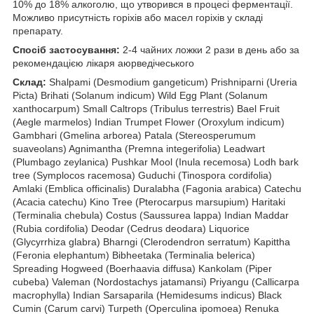
10% до 18% алкоголю, що утворився в процесі ферментації.
Можливо присутність горіхів або масел горіхів у складі
препарату.
Спосіб застосування:
2-4 чайних ложки 2 рази в день або за
рекомендацією лікаря аюрведічеського
Склад:
Shalpami (Desmodium gangeticum) Prishniparni (Ureria
Picta) Brihati (Solanum indicum) Wild Egg Plant (Solanum
xanthocarpum) Small Caltrops (Tribulus terrestris) Bael Fruit
(Aegle marmelos) Indian Trumpet Flower (Oroxylum indicum)
Gambhari (Gmelina arborea) Patala (Stereosperumum
suaveolans) Agnimantha (Premna integerifolia) Leadwart
(Plumbago zeylanica) Pushkar Mool (Inula recemosa) Lodh bark
tree (Symplocos racemosa) Guduchi (Tinospora cordifolia)
Amlaki (Emblica officinalis) Duralabha (Fagonia arabica) Catechu
(Acacia catechu) Kino Tree (Pterocarpus marsupium) Haritaki
(Terminalia chebula) Costus (Saussurea lappa) Indian Maddar
(Rubia cordifolia) Deodar (Cedrus deodara) Liquorice
(Glycyrrhiza glabra) Bharngi (Clerodendron serratum) Kapittha
(Feronia elephantum) Bibheetaka (Terminalia belerica)
Spreading Hogweed (Boerhaavia diffusa) Kankolam (Piper
cubeba) Valeman (Nordostachys jatamansi) Priyangu (Callicarpa
macrophylla) Indian Sarsaparila (Hemidesums indicus) Black
Cumin (Carum carvi) Turpeth (Operculina ipomoea) Renuka