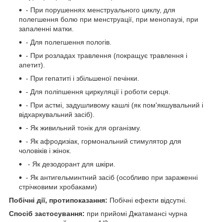
- При порушеннях менструального циклу, для
полегшення болю при менструації, при менопаузі, при
запаленні матки.
- Для полегшення пологів.
- При розладах травлення (покращує травлення і
апетит).
- При гепатиті і збільшеної печінки.
- Для поліпшення циркуляції і роботи серця.
- При астмі, задушливому кашлі (як пом'якшувальний і
відхаркувальний засіб).
- Як живильний тонік для організму.
- Як афродизіак, гормональний стимулятор для
чоловіків і жінок.
- Як дезодорант для шкіри.
- Як антигельминтний засіб (особливо при зараженні
стрічковими хробаками)
Побічні дії, протипоказання:
Побічні ефекти відсутні.
Спосіб застосування:
при прийомі Джатамансі чурна