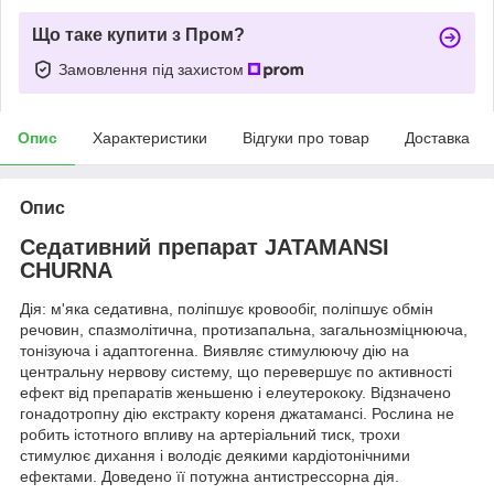
Що таке купити з Пром?
Замовлення під захистом
Опис
Характеристики
Відгуки про товар
Доставка
Опис
Седативний препарат JATAMANSI
CHURNA
Дія: м'яка седативна, поліпшує кровообіг, поліпшує обмін
речовин, спазмолітична, протизапальна, загальнозміцнююча,
тонізуюча і адаптогенна. Виявляє стимулюючу дію на
центральну нервову систему, що перевершує по активності
ефект від препаратів женьшеню і елеутерококу. Відзначено
гонадотропну дію екстракту кореня джатамансі. Рослина не
робить істотного впливу на артеріальний тиск, трохи
стимулює дихання і володіє деякими кардіотонічними
ефектами. Доведено її потужна антистрессорна дія.