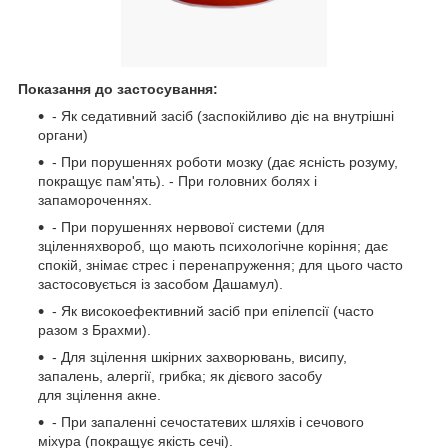
Показання до застосування:
- Як седативний засіб (заспокійливо діє на внутрішні
органи)
- При порушеннях роботи мозку (дає ясність розуму,
покращує пам'ять). - При головних болях і
запамороченнях.
- При порушеннях нервової системи (для
зціленняхвороб, що мають психологічне коріння; дає
спокій, знімає стрес і перенапруження; для цього часто
застосовується із засобом Дашамул).
- Як високоефективний засіб при епілепсії (часто
разом з Брахми).
- Для зцілення шкірних захворювань, висипу,
запалень, алергії, грибка; як дієвого засобу
для зцілення акне.
- При запаленні сечостатевих шляхів і сечового
міхура (покращує якість сечі).