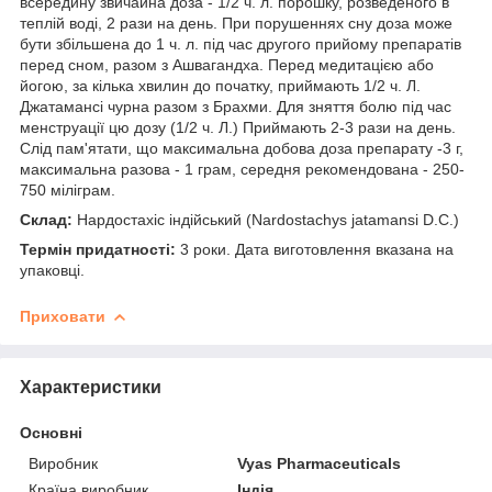
всередину звичайна доза - 1/2 ч. л. порошку, розведеного в
теплій воді, 2 рази на день. При порушеннях сну доза може
бути збільшена до 1 ч. л. під час другого прийому препаратів
перед сном, разом з Ашвагандха. Перед медитацією або
йогою, за кілька хвилин до початку, приймають 1/2 ч. Л.
Джатамансі чурна разом з Брахми. Для зняття болю під час
менструації цю дозу (1/2 ч. Л.) Приймають 2-3 рази на день.
Слід пам'ятати, що максимальна добова доза препарату -3 г,
максимальна разова - 1 грам, середня рекомендована - 250-
750 міліграм.
Склад:
Нардостахіс індійський (Nardostachys jatamansi D.C.)
Термін придатності:
3 роки. Дата виготовлення вказана на
упаковці.
Приховати
Характеристики
Основні
Виробник
Vyas Pharmaceuticals
Країна виробник
Індія