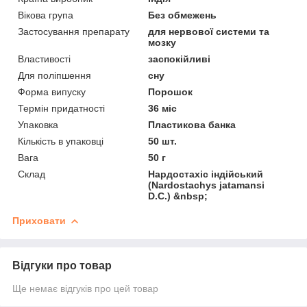
Вікова група
Без обмежень
Застосування препарату
для нервової системи та
мозку
Властивості
заспокійливі
Для поліпшення
сну
Форма випуску
Порошок
Термін придатності
36 міс
Упаковка
Пластикова банка
Кількість в упаковці
50 шт.
Вага
50 г
Склад
Нардостахіс індійський
(Nardostachys jatamansi
D.C.) &nbsp;
Приховати
Відгуки про товар
Ще немає відгуків про цей товар