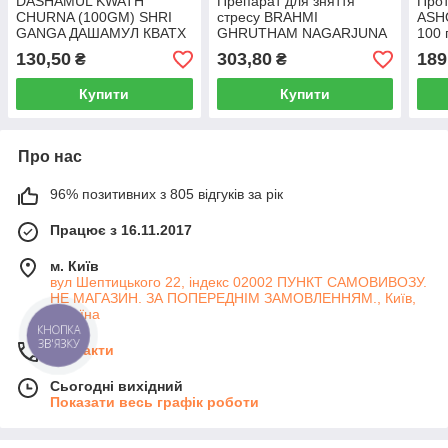
DASHAMUL KWATH
Препарат для зняття
Прот
CHURNA (100GM) SHRI
стресу BRAHMI
ASH
GANGA ДАШАМУЛ КВАТХ
GHRUTHAM NAGARJUNA
100 
ЧУРНА
200 мл, заспокійливий
преп
130,50
303,80
189
₴
₴
засіб Брамі Грітам
здор
Купити
Купити
Про нас
96% позитивних з 805 відгуків за рік
Працює з 16.11.2017
м. Київ
вул Шептицького 22, індекс 02002 ПУНКТ САМОВИВОЗУ.
НЕ МАГАЗИН. ЗА ПОПЕРЕДНІМ ЗАМОВЛЕННЯМ., Київ,
Україна
КНОПКА
ЗВ'ЯЗКУ
Контакти
Сьогодні вихідний
Показати весь графік роботи