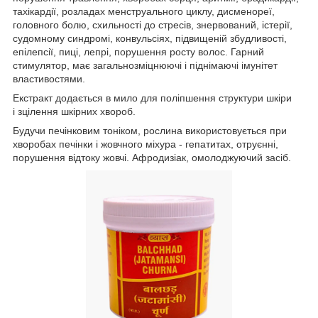
тахікардії, розладах менструального циклу, дисменореї,
головного болю, схильності до стресів, знервований, істерії,
судомному синдромі, конвульсіях, підвищеній збудливості,
епілепсії, пиці, лепрі, порушення росту волос. Гарний
стимулятор, має загальнозміцнюючі і піднімаючі імунітет
властивостями.
Екстракт додається в мило для поліпшення структури шкіри
і зцілення шкірних хвороб.
Будучи печінковим тоніком, рослина використовується при
хворобах печінки і жовчного міхура - гепатитах, отруєнні,
порушення відтоку жовчі. Афродизіак, омолоджуючий засіб.