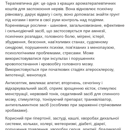
Терапевтична дія: це одна з кращих ароматерапевтичних
коштів для заспокоєння нервів. Вона відновлює психічну
рівновагу, дарує відвагу і силу, воно допомагає знайти грунт
під ногами і взяти в свої руки контроль над подіями.
Кореневище рослини - шановне, загальновизнане, ефективне
і сильнодіючий засіб, що застосовується при амнезії,
психічних розладах, головного болю, мігрені, істерії,
збудження, безсоння, нав'язливих станах, судомному
синдромі, порушеннях психіки, пов'язаних з менопаузою,
психологічними проблемами, стресами. Може
використовуватися при інсультах і порушеннях
кровопостачання і кровообігу головного мозку.
Використовується при початкових стадіях атеросклерозу,
імпотенції, менопаузі.
Антисептик, викликає апетит, вторгнень, сечогінну і
відхаркувальний засіб, сприяє зрощенню кісток, стимулює
менструації, нервовий тонік, седативний засіб для спинного
мозку, стимулятор, тонізуючий препарат, транквілізатор,
антигельминтное засіб (особливо при зараженні стрічковими
хробаками).
Корисний при гіпертонії, застуді, кашлі, хворобах дихальної
системи, кольках, холері, метеоризмі, діабеті, діареї,
порушення травлення, хворобах серця, аритмії, брадикардії,