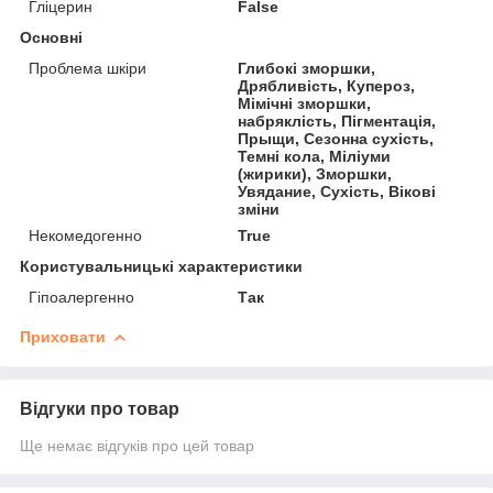
Гліцерин
False
Основні
Проблема шкіри
Глибокі зморшки,
Дрябливість, Купероз,
Мімічні зморшки,
набряклість, Пігментація,
Прыщи, Сезонна сухість,
Темні кола, Міліуми
(жирики), Зморшки,
Увядание, Сухість, Вікові
зміни
Некомедогенно
True
Користувальницькі характеристики
Гіпоалергенно
Так
Приховати
Відгуки про товар
Ще немає відгуків про цей товар