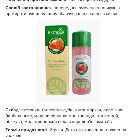
Спосіб застосування:
попередньо змоченою ганчіркою
протирати очищену шкіру обличчя і шиї вранці і ввечері.
Склад:
екстракти галлового дуба, дикої моркви, алое віра
барбаденсис, марени серцелистої, троянди столистной,
гібіскуса, мед, джерельна вода з передгір'їв Гімалаїв..
Термін придатності:
3 роки. Дата виготовлення вказана на
упаковці.