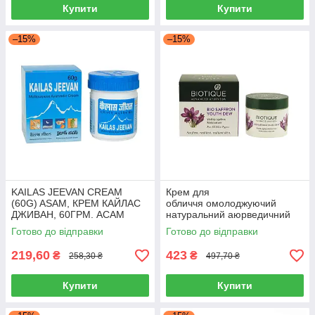
Купити
Купити
–15%
–15%
KAILAS JEEVAN CREAM
Крем для
(60G) ASAM, КРЕМ КАЙЛАС
обличчя омолоджуючий
ДЖИВАН, 60ГРМ. АСАМ
натуральний аюрведичний
BIO SHAFFRON CREAM
Готово до відправки
Готово до відправки
BIOTIQUE 50г Шафран
219,60
423
₴
₴
258,30 ₴
497,70 ₴
Купити
Купити