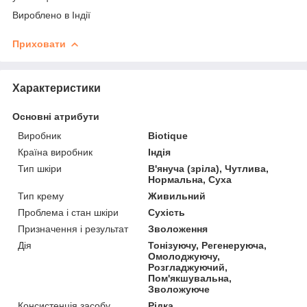
Вироблено в Індії
Приховати
Характеристики
Основні атрибути
Виробник
Biotique
Країна виробник
Індія
Тип шкіри
В'януча (зріла), Чутлива,
Нормальна, Суха
Тип крему
Живильний
Проблема і стан шкіри
Сухість
Призначення і результат
Зволоження
Дія
Тонізуючу, Регенеруюча,
Омолоджуючу,
Розгладжуючий,
Пом'якшувальна,
Зволожуюче
Консистенція засобу
Рідка