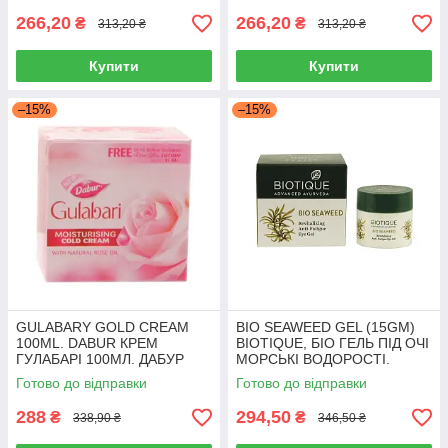
266,20
266,20
₴
₴
313,20 ₴
313,20 ₴
Купити
Купити
–15%
–15%
GULABARY GOLD CREAM
BIO SEAWEED GEL (15GM)
100ML. DABUR КРЕМ
BIOTIQUE, БІО ГЕЛЬ ПІД ОЧІ
ГУЛАБАРІ 100МЛ. ДАБУР
МОРСЬКІ ВОДОРОСТІ.
БІОТІК
Готово до відправки
Готово до відправки
288
294,50
₴
₴
338,90 ₴
346,50 ₴