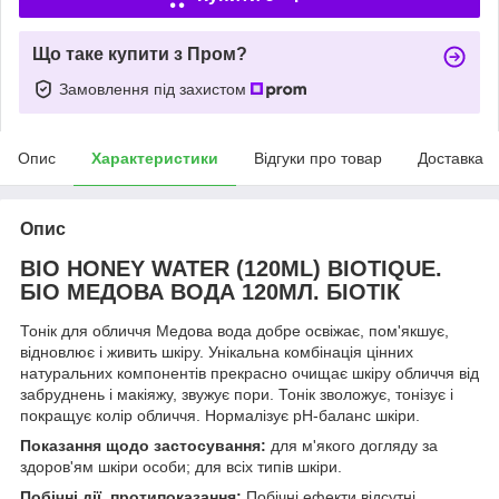
Що таке купити з Пром?
Замовлення під захистом
Опис
Характеристики
Відгуки про товар
Доставка
Опис
BIO HONEY WATER (120ML) BIOTIQUE.
БІО МЕДОВА ВОДА 120МЛ. БІОТІК
Тонік для обличчя Медова вода добре освіжає, пом'якшує,
відновлює і живить шкіру. Унікальна комбінація цінних
натуральних компонентів прекрасно очищає шкіру обличчя від
забруднень і макіяжу, звужує пори. Тонік зволожує, тонізує і
покращує колір обличчя. Нормалізує рН-баланс шкіри.
Показання щодо застосування:
для м'якого догляду за
здоров'ям шкіри особи; для всіх типів шкіри.
Побічні дії, протипоказання:
Побічні ефекти відсутні.