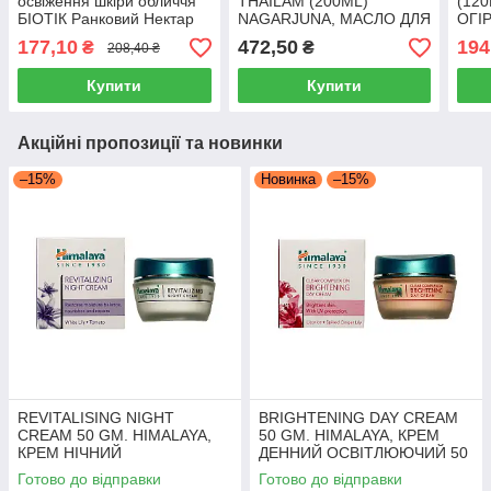
освіження шкіри обличчя
THAILAM (200ML)
(120
БІОТІК Ранковий Нектар
NAGARJUNA, МАСЛО ДЛЯ
ОГІ
BIO MORNING NECTAR
ТІЛА І СУГЛОБІВ
БІО
177,10
472,50
194
₴
₴
208,40 ₴
SCRUB 100г BIOTIQUE
МАХАНАРАЯНА 200 МЛ.
ЛОС
НАГАРДЖУНА
Купити
Купити
Акційні пропозиції та новинки
–15%
Новинка
–15%
REVITALISING NIGHT
BRIGHTENING DAY CREAM
CREAM 50 GM. HIMALAYA,
50 GM. HIMALAYA, КРЕМ
КРЕМ НІЧНИЙ
ДЕННИЙ ОСВІТЛЮЮЧИЙ 50
ВІДНОВЛЮЮЧИЙ 50 ГРМ.
ГРМ. ХІМАЛАЯ
Готово до відправки
Готово до відправки
ХІМАЛАЯ