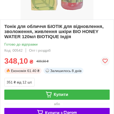
Тонік для обличчя БІОТІК для відновлення,
зволоження, живлення шкіри BIO HONEY
WATER 120мл BIOTIQUE Індія
Готово до відправки
Код: 00542
Опт і роздріб
348,10
₴
409,50 ₴
Економія
61.40 ₴
Залишилось
8 днів
351 ₴
від 12 шт.
Купити
або
Купити з