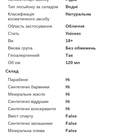
Тип лосьйону за складом
Водні
Класифікація
Натуральна
косметичного засобу
Область застосування
Обличчя
Стать
Унісекс
Вік
18+
Вікова група
Без обмежень
Гіпоалергенний
Так
Об`єм
120 мл
Склад
Парабени
Ні
Синтетичні барвники
Ні
Мінеральне масло
Ні
Синтетичні віддушки
Ні
Синтетичні консерванти
Ні
Вміст спирту
False
Синтетичні запашники
False
Мінеральна олива
False