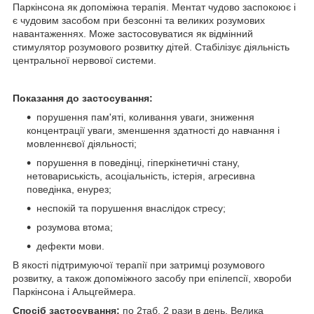
Паркінсона як допоміжна терапія. Ментат чудово заспокоює і
є чудовим засобом при безсонні та великих розумових
навантаженнях. Може застосовуватися як відмінний
стимулятор розумового розвитку дітей. Стабілізує діяльність
центральної нервової системи.
Показання до застосування:
порушення пам'яті, коливання уваги, зниження
концентрації уваги, зменшення здатності до навчання і
мовленнєвої діяльності;
порушення в поведінці, гіперкінетичні стану,
нетовариськість, асоціальність, істерія, агресивна
поведінка, енурез;
неспокій та порушення внаслідок стресу;
розумова втома;
дефекти мови.
В якості підтримуючої терапії при затримці розумового
розвитку, а також допоміжного засобу при епілепсії, хвороби
Паркінсона і Альцгеймера.
Спосіб застосування:
по 2таб. 2 рази в день. Велика