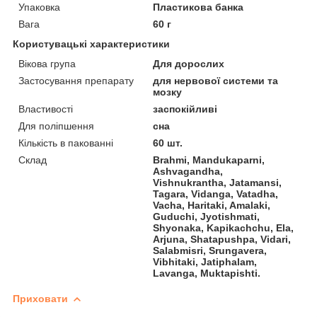
Упаковка
Пластикова банка
Вага
60 г
Користувацькі характеристики
Вікова група
Для дорослих
Застосування препарату
для нервової системи та
мозку
Властивості
заспокійливі
Для поліпшення
сна
Кількість в пакованні
60 шт.
Склад
Brahmi, Mandukaparni,
Ashvagandha,
Vishnukrantha, Jatamansi,
Tagara, Vidanga, Vatadha,
Vacha, Haritaki, Amalaki,
Guduchi, Jyotishmati,
Shyonaka, Kapikachchu, Ela,
Arjuna, Shatapushpa, Vidari,
Salabmisri, Srungavera,
Vibhitaki, Jatiphalam,
Lavanga, Muktapishti.
Приховати