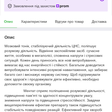
Замовлення під захистом
Опис
Характеристики
Відгуки про товар
Доставка
Опис
Мозковий тонік, стабілізуючий діяльність ЦНС, поліпшує
розумову діяльність. Відмінне заспокійливе засіб. сучасне
життя, особливо в мегаполісі, сповнена напруги і стресових
ситуацій. Кожен день приносить все нові випробування,
вимагає від нас енергійності і стійкості. Багатьом доводитися
випробовувати інтенсивні розумові навантаження, що забирає
багато сил і виснажує нервову систему. Щоб підтримувати
своє здоров'я і продовжувати діяти ефективно, необхідно
допомогти своєму організму.
Ментат сприяє поліпшенню розумової діяльності,
підвищенню пам'яті та здатності концентрувати увагу,
зниження напруги та підвищення стресостійкості. Завдяки
вищепереліченим ефектам препарату також підвищується
стабільність поведінкових реакцій. Ефективний при хворобі