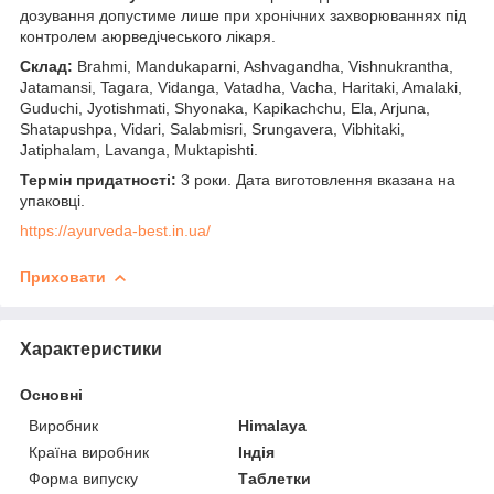
дозування допустиме лише при хронічних захворюваннях під
контролем аюрведічеського лікаря.
Склад:
Brahmi, Mandukaparni, Ashvagandha, Vishnukrantha,
Jatamansi, Tagara, Vidanga, Vatadha, Vacha, Haritaki, Amalaki,
Guduchi, Jyotishmati, Shyonaka, Kapikachchu, Ela, Arjuna,
Shatapushpa, Vidari, Salabmisri, Srungavera, Vibhitaki,
Jatiphalam, Lavanga, Muktapishti.
Термін придатності:
3 роки. Дата виготовлення вказана на
упаковці.
https://ayurveda-best.in.ua/
Приховати
Характеристики
Основні
Виробник
Himalaya
Країна виробник
Індія
Форма випуску
Таблетки