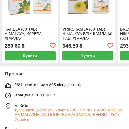
KARELA (60 TAB)
VRIKSHAMLA (60 TAB)
BRE
HIMALAYA, КАРЕЛА
HIMALAYA ВРІКШАМЛА 60
HIM
ХІМАЛАЯ
ТАБ. ХІМАЛАЯ
(60
280,80
346,50
293
₴
₴
Купити
Купити
Про нас
96% позитивних з 805 відгуків за рік
Працює з 16.11.2017
м. Київ
вул Шептицького 22, індекс 02002 ПУНКТ САМОВИВОЗУ.
НЕ МАГАЗИН. ЗА ПОПЕРЕДНІМ ЗАМОВЛЕННЯМ., Київ,
Україна