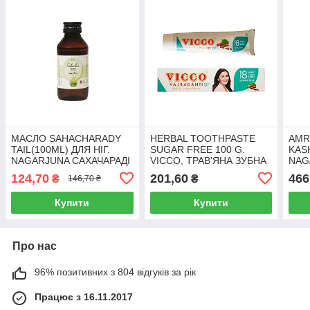
МАСЛО SAHACHARADY
HERBAL TOOTHPASTE
AMR
TAIL(100ML) ДЛЯ НІГ.
SUGAR FREE 100 G.
KAS
NAGARJUNA САХАЧАРАДІ
VICCO, ТРАВ'ЯНА ЗУБНА
NAG
НАГАРДЖУНА
ПАСТА БЕЗ ЦУКРУ 100 ГР.
АМР
124,70
201,60
466
₴
₴
146,70 ₴
ВІКО
100
Купити
Купити
Про нас
96% позитивних з 804 відгуків за рік
Працює з 16.11.2017