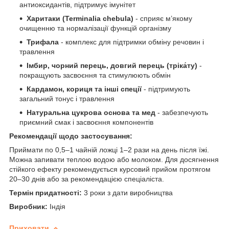
антиоксидантів, підтримує імунітет
Харитаки (Terminalia chebula)
- сприяє м’якому
очищенню та нормалізації функцій організму
Трифала
- комплекс для підтримки обміну речовин і
травлення
Імбир, чорний перець, довгий перець (тріка́ту)
-
покращують засвоєння та стимулюють обмін
Кардамон, кориця та інші спеції
- підтримують
загальний тонус і травлення
Натуральна цукрова основа та мед
- забезпечують
приємний смак і засвоєння компонентів
Рекомендації щодо застосування:
Приймати по 0,5–1 чайній ложці 1–2 рази на день після їжі.
Можна запивати теплою водою або молоком. Для досягнення
стійкого ефекту рекомендується курсовий прийом протягом
20–30 днів або за рекомендацією спеціаліста.
Термін придатності:
3 роки з дати виробництва
Виробник:
Індія
Приховати