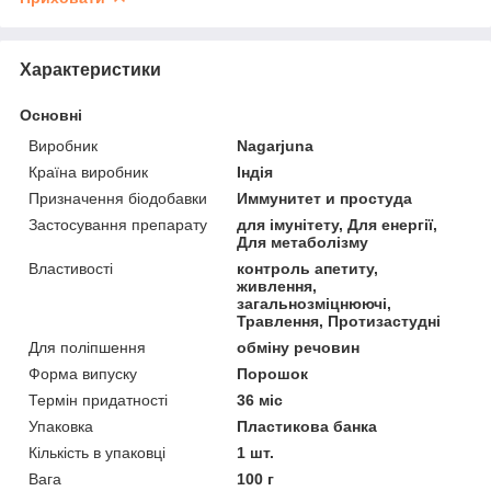
Характеристики
Основні
Виробник
Nagarjuna
Країна виробник
Індія
Призначення біодобавки
Иммунитет и простуда
Застосування препарату
для імунітету, Для енергії,
Для метаболізму
Властивості
контроль апетиту,
живлення,
загальнозміцнюючі,
Травлення, Протизастудні
Для поліпшення
обміну речовин
Форма випуску
Порошок
Термін придатності
36 міс
Упаковка
Пластикова банка
Кількість в упаковці
1 шт.
Вага
100 г