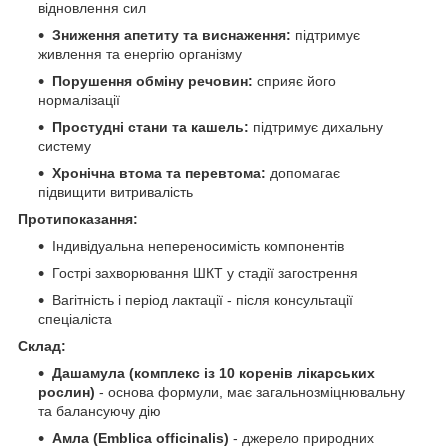
відновлення сил
Зниження апетиту та виснаження:
підтримує
живлення та енергію організму
Порушення обміну речовин:
сприяє його
нормалізації
Простудні стани та кашель:
підтримує дихальну
систему
Хронічна втома та перевтома:
допомагає
підвищити витривалість
Протипоказання:
Індивідуальна непереносимість компонентів
Гострі захворювання ШКТ у стадії загострення
Вагітність і період лактації - після консультації
спеціаліста
Склад:
Дашамула (комплекс із 10 коренів лікарських
рослин)
- основа формули, має загальнозміцнювальну
та балансуючу дію
Амла (Emblica officinalis)
- джерело природних