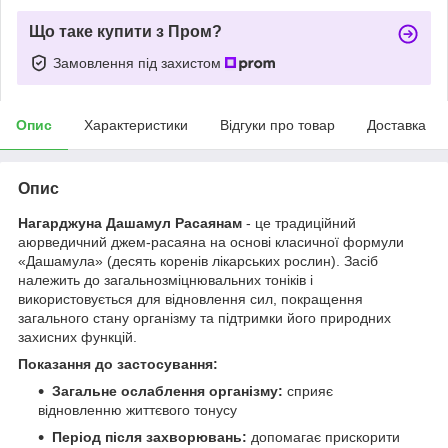
Що таке купити з Пром?
Замовлення під захистом
Опис
Характеристики
Відгуки про товар
Доставка
Опис
Нагарджуна Дашамул Расаянам
- це традиційний
аюрведичний джем-расаяна на основі класичної формули
«Дашамула» (десять коренів лікарських рослин). Засіб
належить до загальнозміцнювальних тоніків і
використовується для відновлення сил, покращення
загального стану організму та підтримки його природних
захисних функцій.
Показання до застосування:
Загальне ослаблення організму:
сприяє
відновленню життєвого тонусу
Період після захворювань:
допомагає прискорити