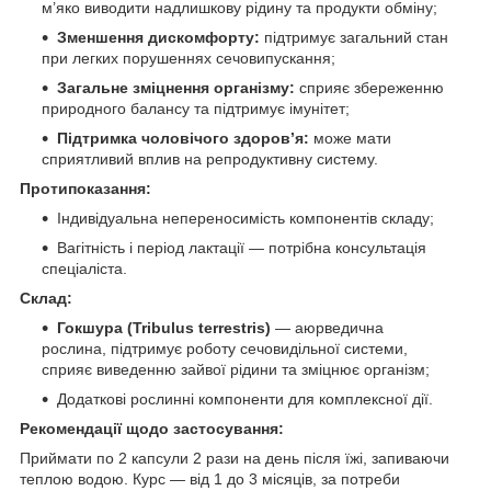
м’яко виводити надлишкову рідину та продукти обміну;
Зменшення дискомфорту:
підтримує загальний стан
при легких порушеннях сечовипускання;
Загальне зміцнення організму:
сприяє збереженню
природного балансу та підтримує імунітет;
Підтримка чоловічого здоров’я:
може мати
сприятливий вплив на репродуктивну систему.
Протипоказання:
Індивідуальна непереносимість компонентів складу;
Вагітність і період лактації — потрібна консультація
спеціаліста.
Склад:
Гокшура (Tribulus terrestris)
— аюрведична
рослина, підтримує роботу сечовидільної системи,
сприяє виведенню зайвої рідини та зміцнює організм;
Додаткові рослинні компоненти для комплексної дії.
Рекомендації щодо застосування:
Приймати по 2 капсули 2 рази на день після їжі, запиваючи
теплою водою. Курс — від 1 до 3 місяців, за потреби