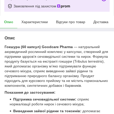
Замовлення під захистом
Опис
Характеристики
Відгуки про товар
Доставка
Опис
Гокшура (60 капсул) Goodcare Pharma
— натуральний
аюрведичний рослинний комплекс у капсулах, створений для
підтримки здоров’я сечовидільної системи та нирок. Формула
продукту базується на екстракті гокшури (Tribulus terrestris),
який допомагає організму м’яко підтримувати функцію
сечового міхура, сприяє виведенню зайвої рідини та
підтриманню природного балансу організму. Продукт
підходить для курсового прийому та не містить гормональних
компонентів, синтетичних добавок і барвників.
Показання до застосування:
Підтримка сечовидільної системи:
сприяє
нормалізації роботи нирок і сечового міхура;
Виведення зайвої рідини та токсинів:
допомагає