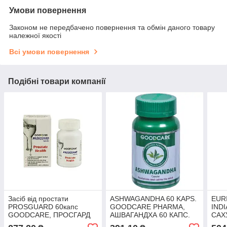
Умови повернення
Законом не передбачено повернення та обмін даного товару
належної якості
Всі умови повернення
Подібні товари компанії
Засіб від простати
ASHWAGANDHA 60 KAPS.
EUR
PROSGUARD 60капс
GOODCARE PHARMA,
INDI
GOODCARE, ПРОСГАРД
АШВАГАНДХА 60 КАПС.
САХ
для підвищення імунітету
ГУДКЕА ФАРМА