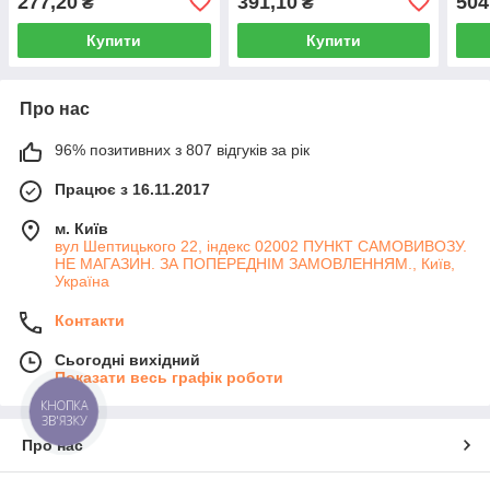
277,20
391,10
504
₴
₴
та підняття гемоглобіну
Купити
Купити
Про нас
96% позитивних з 807 відгуків за рік
Працює з 16.11.2017
м. Київ
вул Шептицького 22, індекс 02002 ПУНКТ САМОВИВОЗУ.
НЕ МАГАЗИН. ЗА ПОПЕРЕДНІМ ЗАМОВЛЕННЯМ., Київ,
Україна
Контакти
Сьогодні вихідний
Показати весь графік роботи
КНОПКА
ЗВ'ЯЗКУ
Про нас