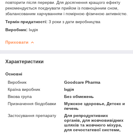
повторити після перерви. Для досягнення кращого ефекту
рекомендується поєднувати прийом із повноцінним сном,
збалансованим харчуванням і помірною фізичною активністю.
Термін придатності:
3 роки з дати виробництва
Виробник:
Індія
Приховати
Характеристики
Основні
Виробник
Goodcare Pharma
Країна виробник
Індія
Вікова група
Без обмежень
Призначення біодобавки
Мужское здоровье, Детокс и
печень
Застосування препарату
Для репродуктивних
органів, для жовчовивідних
шляхів та жовчного міхура,
для сечостатевої системи,