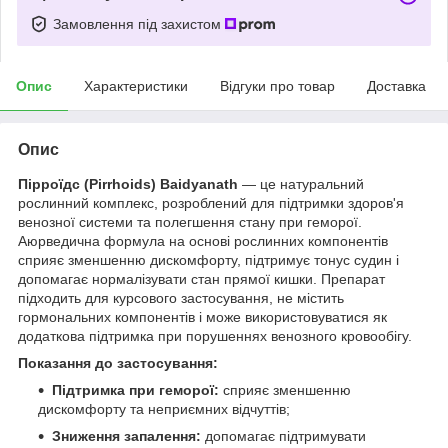
Замовлення під захистом
Опис
Характеристики
Відгуки про товар
Доставка
Опис
Пірроїдс (Pirrhoids) Baidyanath
— це натуральний
рослинний комплекс, розроблений для підтримки здоров'я
венозної системи та полегшення стану при геморої.
Аюрведична формула на основі рослинних компонентів
сприяє зменшенню дискомфорту, підтримує тонус судин і
допомагає нормалізувати стан прямої кишки. Препарат
підходить для курсового застосування, не містить
гормональних компонентів і може використовуватися як
додаткова підтримка при порушеннях венозного кровообігу.
Показання до застосування:
Підтримка при геморої:
сприяє зменшенню
дискомфорту та неприємних відчуттів;
Зниження запалення:
допомагає підтримувати