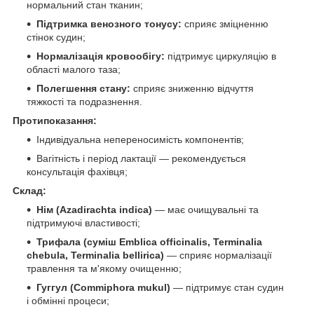
нормальний стан тканин;
Підтримка венозного тонусу:
сприяє зміцненню
стінок судин;
Нормалізація кровообігу:
підтримує циркуляцію в
області малого таза;
Полегшення стану:
сприяє зниженню відчуття
тяжкості та подразнення.
Протипоказання:
Індивідуальна непереносимість компонентів;
Вагітність і період лактації — рекомендується
консультація фахівця;
Склад:
Нім (Azadirachta indica)
— має очищувальні та
підтримуючі властивості;
Трифала (суміш Emblica officinalis, Terminalia
chebula, Terminalia bellirica)
— сприяє нормалізації
травлення та м'якому очищенню;
Гуггул (Commiphora mukul)
— підтримує стан судин
і обмінні процеси;