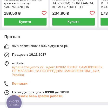
кров'яного тиску
TAB(50GM). SHRI GANGA,
ML.
SARPAGANDHA
КРІМІХАР ВАТІ 100
МАХ
BAIDYANATH 50 таб,
ТАБ(50ГРМ). ШРІ ГАНГА
БАД
189,50
234,90
173
₴
₴
Сарпагандха
заспокійливий засіб
Купити
Купити
Про нас
96% позитивних з 806 відгуків за рік
Працює з 16.11.2017
м. Київ
вул Шептицького 22, індекс 02002 ПУНКТ САМОВИВОЗУ.
НЕ МАГАЗИН. ЗА ПОПЕРЕДНІМ ЗАМОВЛЕННЯМ., Київ,
Україна
Контакти
Сьогодні працює з 09:00 до 18:00
Показати весь графік роботи
КНОПКА
ЗВ'ЯЗКУ