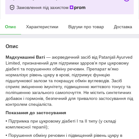
Замовлення під захистом
Опис
Характеристики
Відгуки про товар
Доставка
Опис
Мадхунашині Ваті
— аюрведичний засіб від Patanjali Ayurved
Limited, призначений для підтримки здоров’я при цукровому
діабеті та порушеннях обміну речовин. Препарат м’яко
нормалізує рівень цукру в крові, підтримує функцію
підшлункової залози та покращує обмін вуглеводів. Засіб
сприяє зміцненню імунітету, підвищенню життєвого тонусу та
поліпшенню загального самопочуття. Не містить синтетичних
добавок і гормонів, безпечний для тривалого застосування під
контролем спеціаліста.
Показання до застосування
• Підтримка при цукровому діабеті I та II типу (у складі
комплексної терапії);
• Порушення обміну речовин і підвищений рівень цукру в