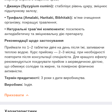
• Джамун (Syzygium cumini):
стабілізує рівень цукру, зміцнює
підшлункову залозу;
• Трифала (Amalaki, Haritaki, Bibhitaki):
м’яке очищення
організму, покращує травлення;
• Натуральні трав’яні компоненти:
посилюють
антидіабетичну та зміцнювальну дію препарату.
Рекомендації щодо застосування
Приймати по 1–2 таблетки двічі на день після їжі, запиваючи
теплою водою. Курс прийому — 2–3 місяці, при необхідності
повторити після консультації спеціаліста. Для кращого ефекту
рекомендується поєднувати прийом з аюрведичною дієтою,
що обмежує солодке та жирне, та помірною фізичною
активністю.
Термін придатності:
3 роки з дати виробництва.
Виробник:
Індія.
Приховати
Характеристики