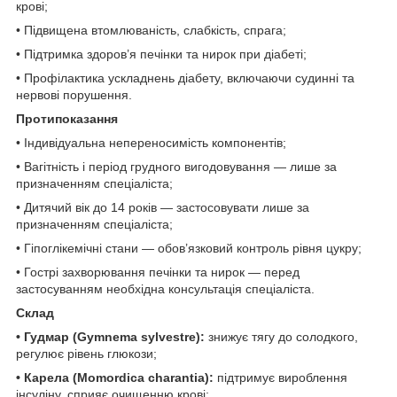
крові;
• Підвищена втомлюваність, слабкість, спрага;
• Підтримка здоров’я печінки та нирок при діабеті;
• Профілактика ускладнень діабету, включаючи судинні та
нервові порушення.
Протипоказання
• Індивідуальна непереносимість компонентів;
• Вагітність і період грудного вигодовування — лише за
призначенням спеціаліста;
• Дитячий вік до 14 років — застосовувати лише за
призначенням спеціаліста;
• Гіпоглікемічні стани — обов’язковий контроль рівня цукру;
• Гострі захворювання печінки та нирок — перед
застосуванням необхідна консультація спеціаліста.
Склад
• Гудмар (Gymnema sylvestre):
знижує тягу до солодкого,
регулює рівень глюкози;
• Карела (Momordica charantia):
підтримує вироблення
інсуліну, сприяє очищенню крові;