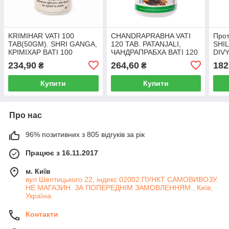
KRIMIHAR VATI 100
CHANDRAPRABHA VATI
Прот
TAB(50GM). SHRI GANGA,
120 TAB. PATANJALI,
SHIL
КРІМІХАР ВАТІ 100
ЧАНДРАПРАБХА ВАТІ 120
DIVY
ТАБ(50ГРМ). ШРІ ГАНГА
ТАБ. ПАТАНДЖАЛІ
Шил
234,90
264,60
182
₴
₴
Купити
Купити
Про нас
96% позитивних з 805 відгуків за рік
Працює з 16.11.2017
м. Київ
вул Шептицького 22, індекс 02002 ПУНКТ САМОВИВОЗУ.
НЕ МАГАЗИН. ЗА ПОПЕРЕДНІМ ЗАМОВЛЕННЯМ., Київ,
Україна
Контакти