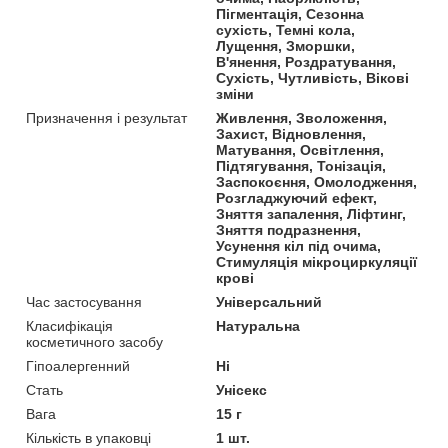
Пігментація, Сезонна
сухість, Темні кола,
Лущення, Зморшки,
В'янення, Роздратування,
Сухість, Чутливість, Вікові
зміни
Призначення і результат
Живлення, Зволоження,
Захист, Відновлення,
Матування, Освітлення,
Підтягування, Тонізація,
Заспокоєння, Омолодження,
Розгладжуючий ефект,
Зняття запалення, Ліфтинг,
Зняття подразнення,
Усунення кіл під очима,
Стимуляція мікроциркуляції
крові
Час застосування
Універсальний
Класифікація
Натуральна
косметичного засобу
Гіпоалергенний
Ні
Стать
Унісекс
Вага
15 г
Кількість в упаковці
1 шт.