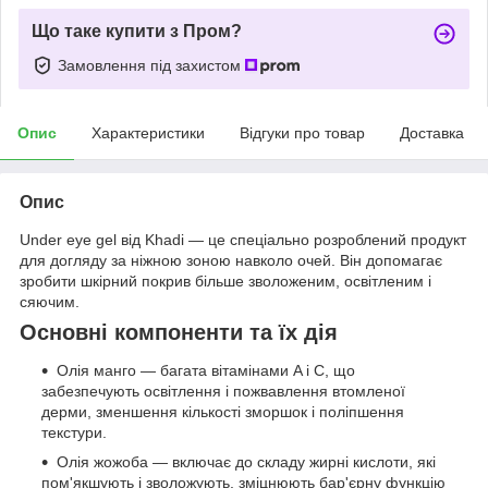
Що таке купити з Пром?
Замовлення під захистом
Опис
Характеристики
Відгуки про товар
Доставка
Опис
Under eye gel від Khadi — це спеціально розроблений продукт
для догляду за ніжною зоною навколо очей. Він допомагає
зробити шкірний покрив більше зволоженим, освітленим і
сяючим.
Основні компоненти та їх дія
Олія манго — багата вітамінами A і C, що
забезпечують освітлення і пожвавлення втомленої
дерми, зменшення кількості зморшок і поліпшення
текстури.
Олія жожоба — включає до складу жирні кислоти, які
пом'якшують і зволожують, зміцнюють бар'єрну функцію