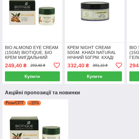
BIO ALMOND EYE CREAM
КРЕМ NIGHT CREAM
BIO
(15GM) BIOTIQUE, БІО
50GM. KHADI NATURAL
(15G
КРЕМ МИГДАЛЬНИЙ
НІЧНИЙ 50ГРМ. КХАДІ
ГЕЛ
КРЕМ ПІД ОЧІ БІОТІК
для зволоження та
ВОД
249,40
332,40
294
₴
₴
293,40 ₴
391,10 ₴
відновлення шкіри
Купити
Купити
Акційні пропозиції та новинки
Розн/ОПТ
–15%