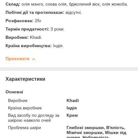
Склад:
олія манго, соєва олія, бджолиний віск, олія жожоба.
Побічні дії та протипокази:
відсутні.
Розфасовка:
25г.
Термін придатності:
3 роки.
Виробник:
Khadi.
Країна виробництва:
Індія.
Приховати
Характеристики
Основні
Виробник
Khadi
Країна виробник
Індія
Вид засобу по догляду за
Крем
шкірою навколо очей
Проблема шкіри
Глибокі зморшки, В'ялість,
Мімічні зморшки, Мішки під
очима, Набряклість,