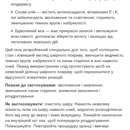
епідермісу.
Соєва олія — містить антиоксиданти, вітамінами E і K,
які забезпечують зволоження та освітлення, сприяють
зменшенню темних кругів і набряклості.
Бджолиний віск — має прекрасні захисні і зволожуючі
властивості, допомагає зберегти вологу і захищає від
негативних зовнішніх дій.
Цей гель розроблений спеціально для того, щоб поліпшити
стан і зовнішній вигляд шкірного покриву, зменшити видимість
темних кругів, набряклості та ознак старіння в зоні навколо
очей. Перед використанням слід протестувати засіб на
невеликій ділянці шкірного покриву, щоб переконатися у
відсутності алергічних реакцій.
Покази до застосування:
зволоження і живлення,
зменшення ознак старіння, зниження запалення і
роздратування.
Як застосовувати:
очистить шкіру. Нанесіть невелику
кількість гелю на шкіру навколо очей, акуратно розподіляючи
його від низу до верху і зовні всередину. Уникайте нанесення
на внутрішній кут ока, щоб попередити роздратування.
Помасажуйте. Повторюйте процедуру уранці і ввечері.