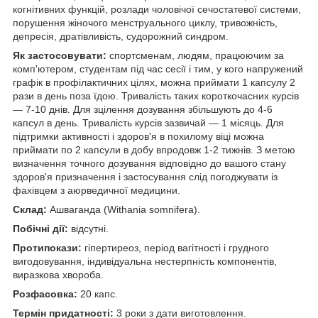
когнітивних функцій, розлади чоловічої сечостатевої системи,
порушення жіночого менструального циклу, тривожність,
депресія, дратівливість, судорожний синдром.
Як застосовувати:
спортсменам, людям, працюючим за
комп'ютером, студентам під час сесії і тим, у кого напружений
графік в профілактичних цілях, можна приймати 1 капсулу 2
рази в день поза їдою. Тривалість таких короткочасних курсів
— 7-10 днів. Для зцілення дозування збільшують до 4-6
капсул в день. Тривалість курсів зазвичай — 1 місяць. Для
підтримки активності і здоров'я в похилому віці можна
приймати по 2 капсули в добу впродовж 1-2 тижнів. З метою
визначення точного дозування відповідно до вашого стану
здоров'я призначення і застосування слід погоджувати із
фахівцем з аюрведичної медицини.
Склад:
Ашваганда (Withania somnifera).
Побічні дії:
відсутні.
Протипокази:
гіпертиреоз, період вагітності і грудного
вигодовування, індивідуальна нестерпність компонентів,
виразкова хвороба.
Розфасовка:
20 капс.
Термін придатності:
3 роки з дати виготовлення.