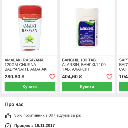
AMALAKI RASAYANA
BANGHIL 100 TAB.
SAP
120GM CHURNA.
ALARSIN, БАНГХІЛ 100
BAD
BADYANATH. АМАЛАКІ
ТАБ. АЛАРСІН
САП
РАСАЯНА 120ГР. ЧУРНА.
280,80
404,60
104
₴
₴
БАДЬЯНАТХ
Купити
Купити
Про нас
96% позитивних з 807 відгуків за рік
Працює з 16.11.2017