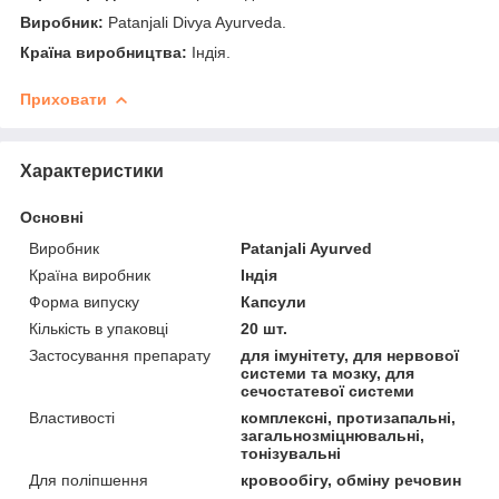
Виробник:
Patanjali Divya Ayurveda.
Країна виробництва:
Індія.
Приховати
Характеристики
Основні
Виробник
Patanjali Ayurved
Країна виробник
Індія
Форма випуску
Капсули
Кількість в упаковці
20 шт.
Застосування препарату
для імунітету, для нервової
системи та мозку, для
сечостатевої системи
Властивості
комплексні, протизапальні,
загальнозміцнювальні,
тонізувальні
Для поліпшення
кровообігу, обміну речовин