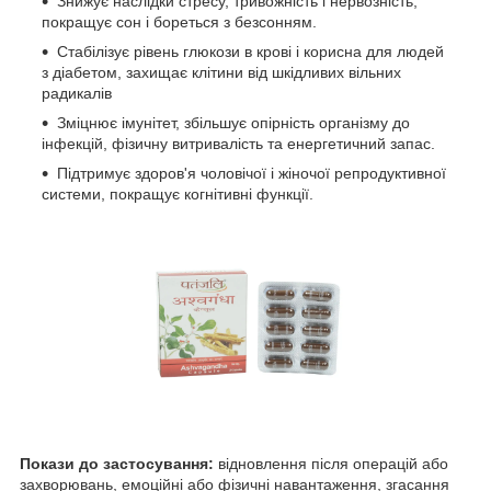
Знижує наслідки стресу, тривожність і нервозність,
покращує сон і бореться з безсонням.
Стабілізує рівень глюкози в крові і корисна для людей
з діабетом, захищає клітини від шкідливих вільних
радикалів
Зміцнює імунітет, збільшує опірність організму до
інфекцій, фізичну витривалість та енергетичний запас.
Підтримує здоров'я чоловічої і жіночої репродуктивної
системи, покращує когнітивні функції.
Покази до застосування:
відновлення після операцій або
захворювань, емоційні або фізичні навантаження, згасання