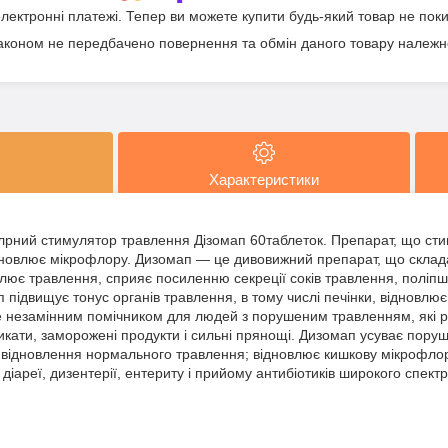
електронні платежі. Тепер ви можете купити будь-який товар не пок
аконом не передбачено повернення та обмін даного товару належно
Характеристики
улрний стимулятор травлення Дізомап 60таблеток. Препарат, що сти
ідновлює мікрофлору. Дизомап — це дивовижний препарат, що склада
улює травлення, сприяє посиленню секреції соків травлення, поліпш
 підвищує тонус органів травлення, в тому числі печінки, відновлює
е незамінним помічником для людей з порушеним травленням, які р
икати, заморожені продукти і сильні прянощі. Дизомап усуває поруш
 відновлення нормального травлення; відновлює кишкову мікрофлору
діареї, дизентерії, ентериту і прийому антибіотиків широкого спектр