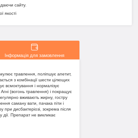
идаючи сайту.
ї якості
Інформація для замовлення
мулює травлення, поліпшує апетит,
ється з комбінації шести цілющих
ує всмоктування і нормалізує
 Агні (вогонь травлення) і покращує
егулярно вживають жирну, гостру
ення саману вати, пачака піти і
 при дисбактеріозі, зокрема після
у дії. Препарат не викликає