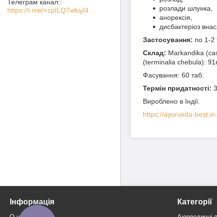
Телеграм канал:
розлади шлунка,
https://t.me/+zpILQ7wkiyI4NGVi
анорексія,
дисбактеріоз внас
Застосування:
по 1-2 
Склад:
Markandika (cas
(terminalia chebula): 
Фасування: 60 таб.
Термін придатності:
3
Вироблено в Індії.
https://ayurveda-best.in
Інформація
Категорії
О нас
Аюрведичні 