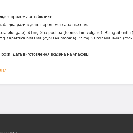
лідок прийому антибіотиків.
таб. два рази в день перед їжею або після їжі.
sia elongate): 91mg Shatpushpa (foeniculum vulgare): 91mg Shunthi (zi
91mg Kapardika bhasma (cypraea moneta): 45mg Saindhava lavan (rock 
 роки. Дата виготовлення вказана на упаковці.
.ua/
припарати