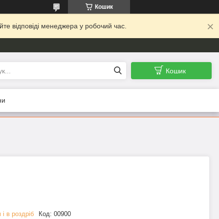
Кошик
йте відповіді менеджера у робочий час.
Кошик
ни
 і в роздріб
Код:
00900