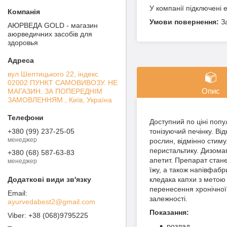
У компанії підключені 
З
АЮРВЕДА GOLD - магазин
аюрведичних засобів для
здоровья
вул Шептицького 22, індекс
02002 ПУНКТ САМОВИВОЗУ. НЕ
Опис
МАГАЗИН. ЗА ПОПЕРЕДНІМ
ЗАМОВЛЕННЯМ., Київ, Україна
Доступний по ціні поп
тонізуючий печінку. В
+380 (99) 237-25-05
менеджер
рослин, відмінно стим
перистальтику. Дизомап
+380 (68) 587-63-83
апетит. Препарат стан
менеджер
їжу, а також напівфабр
кледака капхи з метою
перенесення хронічної 
залежності.
ayurvedabest2@gmail.com
Показання:
+38 (068)9795225
розлад,