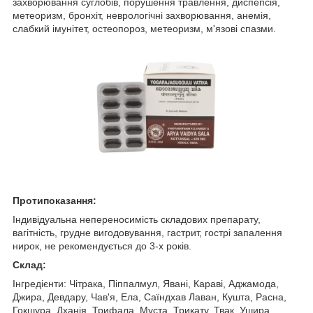
захворювання суглобів, порушення травлення, диспепсія,
метеоризм, бронхіт, неврологічні захворювання, анемія,
слабкий імунітет, остеопороз, метеоризм, м'язові спазми.
Протипоказання:
Індивідуальна непереносимість складових препарату,
вагітність, грудне вигодовування, гастрит, гострі запалення
нирок, не рекомендується до 3-х років.
Склад:
Інгредієнти: Чітрака, Піппалмул, Явані, Караві, Аджамода,
Джира, Девдару, Чав'я, Ела, Саїндхав Лаван, Кушта, Расна,
Гокшура, Дханія, Трифала, Муста, Трикату, Твак, Ушира,