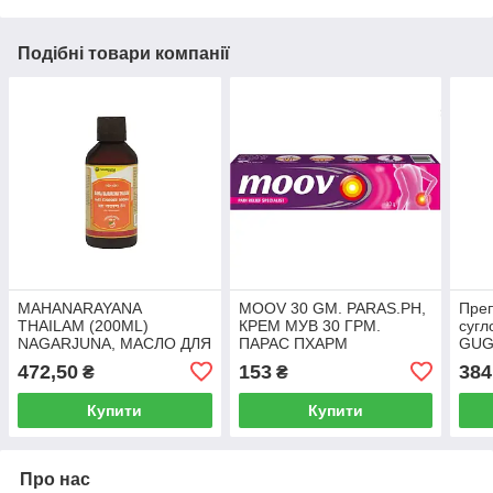
Подібні товари компанії
MAHANARAYANA
MOOV 30 GM. PARAS.PH,
Преп
THAILAM (200ML)
КРЕМ МУВ 30 ГРМ.
сугл
NAGARJUNA, МАСЛО ДЛЯ
ПАРАС ПХАРМ
GUG
ТІЛА І СУГЛОБІВ
100 
472,50
153
384
₴
₴
МАХАНАРАЯНА 200 МЛ.
виве
НАГАРДЖУНА
Купити
Купити
Про нас