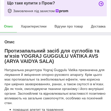
Що таке купити з Пром?
Замовлення під захистом
Опис
Характеристики
Відгуки про товар
Доставка
Опис
Протизапальний засіб для суглобів та
м'язів YOGRAJ GUGGULU VATIKA AVS
(ARYA VAIDYA SALA)
Натуральна рецептура Yograj Guggulu Vatika призначена для
лікування й зміцнення опорно-рухового апарату. Крім цього
має протизапальні та знеболювальні ефекти, чим корисна
при шкірних захворюваннях, ранах, а також скутості в м'язах.
Діє як тонік, омолоджуючи тканини організму і його внутрішні
органи. Заспокійливі та відновлювальні властивості позитивно
впливають на загальне самопочуття, особливо на психічний
стан.
покращує апетит та травлення;