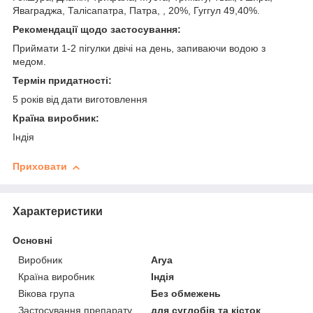
Яваграджа, Талісапатра, Патра, , 20%, Гуггул 49,40%.
Рекомендації щодо застосування:
Приймати 1-2 пігулки двічі на день, запиваючи водою з
медом.
Термін придатності:
5 років від дати виготовлення
Країна виробник:
Індія
Приховати
Характеристики
Основні
Виробник
Arya
Країна виробник
Індія
Вікова група
Без обмежень
Застосування препарату
для суглобів та кісток