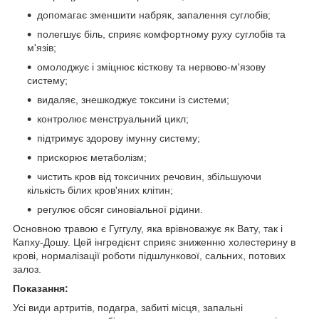
допомагає зменшити набряк, запалення суглобів;
полегшує біль, сприяє комфортному руху суглобів та
м'язів;
омолоджує і зміцнює кісткову та нервово-м'язову
систему;
видаляє, знешкоджує токсини із системи;
контролює менструальний цикл;
підтримує здорову імунну систему;
прискорює метаболізм;
чистить кров від токсичних речовин, збільшуючи
кількість білих кров'яних клітин;
регулює обсяг синовіальної рідини.
Основною травою є Гуггулу, яка врівноважує як Вату, так і
Капху-Дошу. Цей інгредієнт сприяє зниженню холестерину в
крові, нормалізації роботи підшлункової, сальних, потових
залоз.
Показання:
Усі види артритів, подагра, забиті місця, запальні