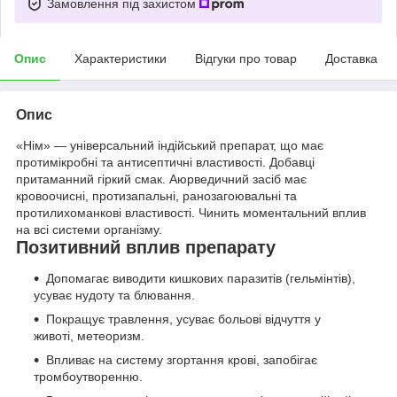
Замовлення під захистом
Опис
Характеристики
Відгуки про товар
Доставка
Опис
«Нім» — універсальний індійський препарат, що має
протимікробні та антисептичні властивості. Добавці
притаманний гіркий смак. Аюрведичний засіб має
кровоочисні, протизапальні, ранозагоювальні та
протилихоманкові властивості. Чинить моментальний вплив
на всі системи організму.
Позитивний вплив препарату
Допомагає виводити кишкових паразитів (гельмінтів),
усуває нудоту та блювання.
Покращує травлення, усуває больові відчуття у
животі, метеоризм.
Впливає на систему згортання крові, запобігає
тромбоутворенню.