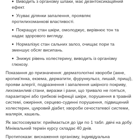
Виводить з організму шлаки, має дезінтоксикаційний
ефект.
Усуває ділянки запалення, проявляє
протилихоманкові властивості.
Покращує стан шкіри, омолоджує, вирівнює тон та
надає здорового вигляду.
Нормалізує стан сальних залоз, очищає пори та
зменшує обсяг висипань.
Знижує рівень холестерину, виводить із організму
глюкозу.
Показання до призначення: дерматологічні хвороби (акне,
кропив'янка, екзема, дерматити, фурункульоз, лишай, прищі),
прояви алергії, подразнення і запалення шкірного покриву,
лихоманливі стани, виразки і рани, що тривало не гояться,
паразитарні або грибкові інфекції шкіри, порушення в травній
системі, ожиріння, серцево-судинні порушення, підвищений
холестерин, цукровий діабет, хвороби сечостатевої системи,
малярія, кашель.
Як застосовувати: приймається до їди по 1 табл. двічі на добу.
Мінімальний термін курсу складає 40 днів.
Протипокази: виснаження організму, індивідуальна