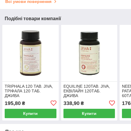
Всі умови повернення
Подібні товари компанії
TRIPHALA 120 TAB. JIVA,
EQUILINE 120TAB. JIVA,
NEE
ТРІФАЛА 120 ТАБ.
ЕКВІЛАЙН 120ТАБ.
PATA
ДЖИВА
ДЖИВА
60Т
195,80
338,90
176
₴
₴
Купити
Купити