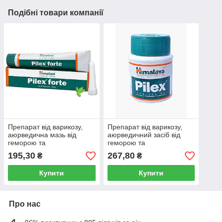
Подібні товари компанії
Препарат від варикозу,
Препарат від варикозу,
аюрведична мазь від
аюрведичний засіб від
геморою та
геморою та
тромбофлебіту PILEX
тромбофлебіту PILEX
195,30
267,80
₴
₴
FORTE HIMALAYA ПІЛЕКС
HIMALAYA ПІЛЕКС 60 таб
30 г Індія
Пайлекс
Купити
Купити
Про нас