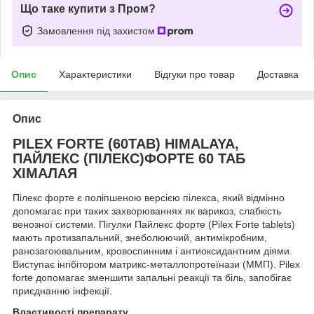
Що таке купити з Пром?
Замовлення під захистом
Опис
Характеристики
Відгуки про товар
Доставка
Опис
PILEX FORTE (60TAB) HIMALAYA,
ПАЙЛЕКС (ПІЛЕКС)ФОРТЕ 60 ТАБ
ХІМАЛАЯ
Пілекс форте є поліпшеною версією пілекса, який відмінно
допомагає при таких захворюваннях як варикоз, слабкість
венозної системи. Пігулки Пайлекс форте (Pilex Forte tablets)
мають протизапальний, знеболюючий, антимікробним,
ранозагоювальним, кровоспинним і антиоксидантним діями.
Виступає інгібітором матрикс-металлопротеїнази (ММП). Pilex
forte допомагає зменшити запальні реакції та біль, запобігає
приєднанню інфекції.
Властивості препарату