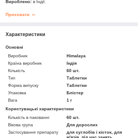
Вироблено:
в Індії.
Приховати
Характеристики
Основні
Виробник
Himalaya
Країна виробник
Індія
Кількість
60 шт.
Тип
Таблетки
Форма випуску
Таблетки
Упаковка
Блістер
Вага
1 г
Користувацькі характеристики
Кількість в пакованні
60 шт.
Вікова група
Для дорослих
Застосування препарату
для суглобів і кісток, для
м'язів, під час занять