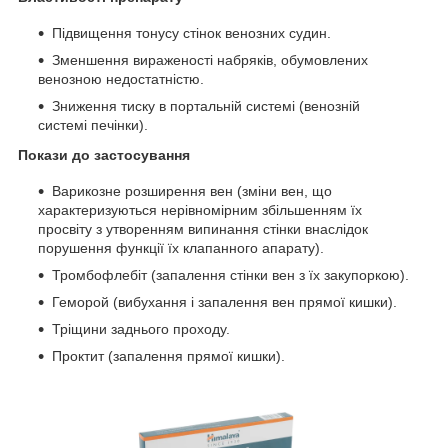
Підвищення тонусу стінок венозних судин.
Зменшення вираженості набряків, обумовлених
венозною недостатністю.
Зниження тиску в портальній системі (венозній
системі печінки).
Покази до застосування
Варикозне розширення вен (зміни вен, що
характеризуються нерівномірним збільшенням їх
просвіту з утворенням випинання стінки внаслідок
порушення функції їх клапанного апарату).
Тромбофлебіт (запалення стінки вен з їх закупоркою).
Геморой (вибухання і запалення вен прямої кишки).
Тріщини заднього проходу.
Проктит (запалення прямої кишки).