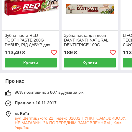
Зубна паста RED
Зубна паста для ясен
LIFO
TOOTHPASTE 200G
DANT KANTI NATURAL
TEC
DABUR, РІД ДАБУР для
DENTIFRICE 100G
ЛІФ
зміцнення зубної емалі
PATANJALI ДЕНТ КАНТІ
ТЕХ
113,40
189
113
₴
₴
аюрведична розпродаж
НАТУРАЛ ПАТАНДЖАЛІ
Купити
Купити
Про нас
96% позитивних з 807 відгуків за рік
Працює з 16.11.2017
м. Київ
вул Шептицького 22, індекс 02002 ПУНКТ САМОВИВОЗУ.
НЕ МАГАЗИН. ЗА ПОПЕРЕДНІМ ЗАМОВЛЕННЯМ., Київ,
Україна