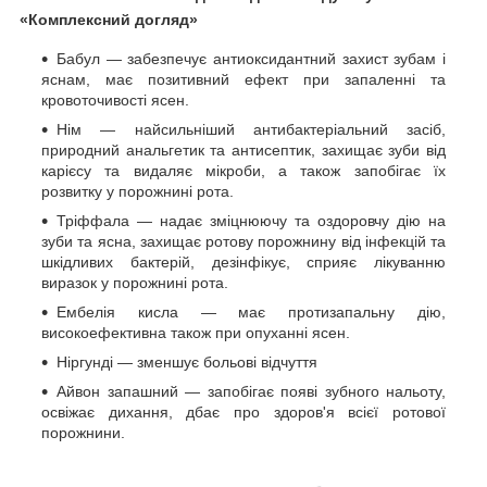
«Комплексний догляд»
Бабул — забезпечує антиоксидантний захист зубам і
яснам, має позитивний ефект при запаленні та
кровоточивості ясен.
Нім — найсильніший антибактеріальний засіб,
природний анальгетик та антисептик, захищає зуби від
карієсу та видаляє мікроби, а також запобігає їх
розвитку у порожнині рота.
Тріффала — надає зміцнюючу та оздоровчу дію на
зуби та ясна, захищає ротову порожнину від інфекцій та
шкідливих бактерій, дезінфікує, сприяє лікуванню
виразок у порожнині рота.
Ембелія кисла — має протизапальну дію,
високоефективна також при опуханні ясен.
Ніргунді — зменшує больові відчуття
Айвон запашний — запобігає появі зубного нальоту,
освіжає дихання, дбає про здоров'я всієї ротової
порожнини.