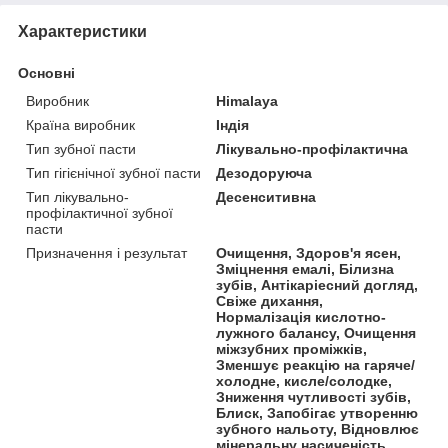
Характеристики
Основні
Виробник
Himalaya
Країна виробник
Індія
Тип зубної пасти
Лікувально-профілактична
Тип гігієнічної зубної пасти
Дезодоруюча
Тип лікувально-
Десенситивна
профілактичної зубної
пасти
Призначення і результат
Очищення, Здоров'я ясен,
Зміцнення емалі, Білизна
зубів, Антікаріесний догляд,
Свіже дихання,
Нормалізація кислотно-
лужного балансу, Очищення
міжзубних проміжків,
Зменшує реакцію на гаряче/
холодне, кисле/солодке,
Зниження чутливості зубів,
Блиск, Запобігає утворенню
зубного нальоту, Відновлює
мінеральну насиченість