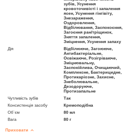
зубів, Усунення
кровоточивісті і запалення
ясен, Усунення гінгівіту,
Знезараження,
Оздоровлення,
Відбілювання, Заспокоєння,
Загоєння ран/тріщинок,
Зняття запалення,
Зміцнення, Усунення запаху
Дія
Відбілююче, Загоююче,
Антибактеріальне,
Освіжаюче, Розігріваюче,
Зміцнювальну,
Заспокійлива, Очищаючий,
Комплексне, Бактерицидне,
Протикаріозне, Захисне,
Знеболювальне,
Дезодоруюче,
Протизапальне
Чутливість зубів
Так
Консистенція засобу
Кремоподібна
Об`єм
80 мл
Вага
80 г
Приховати