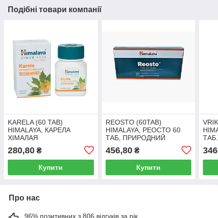
Подібні товари компанії
KARELA (60 TAB)
REOSTO (60TAB)
VRI
HIMALAYA, КАРЕЛА
HIMALAYA, РЕОСТО 60
HIM
ХІМАЛАЯ
ТАБ, ПРИРОДНИЙ
ТАБ
КАЛЬЦІЙ ХІМАЛАЯ
280,80
456,80
346
₴
₴
Купити
Купити
Про нас
96% позитивних з 806 відгуків за рік