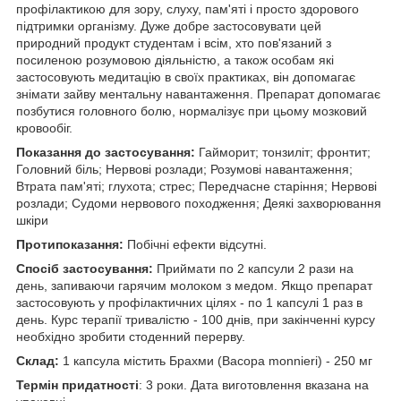
профілактикою для зору, слуху, пам'яті і просто здорового
підтримки організму. Дуже добре застосовувати цей
природний продукт студентам і всім, хто пов'язаний з
посиленою розумовою діяльністю, а також особам які
застосовують медитацію в своїх практиках, він допомагає
знімати зайву ментальну навантаження. Препарат допомагає
позбутися головного болю, нормалізує при цьому мозковий
кровообіг.
Показання до застосування:
Гайморит; тонзиліт; фронтит;
Головний біль; Нервові розлади; Розумові навантаження;
Втрата пам'яті; глухота; стрес; Передчасне старіння; Нервові
розлади; Судоми нервового походження; Деякі захворювання
шкіри
Протипоказання:
Побічні ефекти відсутні.
Спосіб застосування:
Приймати по 2 капсули 2 рази на
день, запиваючи гарячим молоком з медом. Якщо препарат
застосовують у профілактичних цілях - по 1 капсулі 1 раз в
день. Курс терапії тривалістю - 100 днів, при закінченні курсу
необхідно зробити стоденний перерву.
Склад:
1 капсула містить Брахми (Bacopa monnieri) - 250 мг
Термін придатності
: 3 роки. Дата виготовлення вказана на