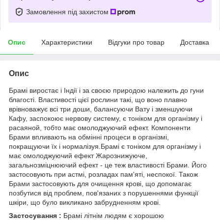
Замовлення під захистом
Опис
Характеристики
Відгуки про товар
Доставка
Опис
Брамі виростає і Індії і за своєю природою належить до гуни
благості. Властивості цієї рослини такі, що воно плавно
врівноважує всі три доши, балансуючи Вату і зменшуючи
Кафу, заспокоює нервову систему, є тоніком для організму і
расаяной, тобто має омолоджуючий ефект. Компоненти
Брами впливають на обмінні процеси в організмі,
покращуючи їх і нормалізуя.Брамі є тоніком для організму і
має омолоджуючий ефект Жарознижуюче,
загальнозміцнюючий ефект - це теж властивості Брами. Його
застосовують при астмі, розладах пам'яті, неспокої. Також
Брами застосовують для очищення крові, що допомагає
позбутися від проблем, пов'язаних з порушеннями функції
шкіри, що було викликано забрудненням крові.
Застосування :
Брамі літнім людям є хорошою