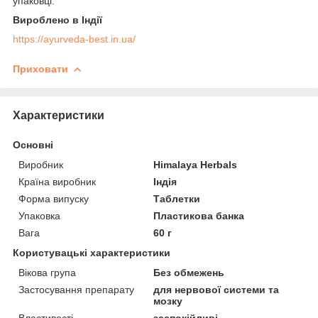
упаковці.
Вироблено в Індії
https://ayurveda-best.in.ua/
Приховати
Характеристики
Основні
Виробник
Himalaya Herbals
Країна виробник
Індія
Форма випуску
Таблетки
Упаковка
Пластикова банка
Вага
60 г
Користувацькі характеристики
Вікова група
Без обмежень
Застосування препарату
для нервової системи та
мозку
Властивості
заспокійливі