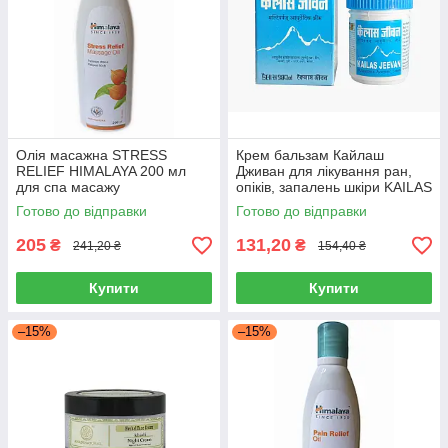
Олія масажна STRESS
Крем бальзам Кайлаш
RELIEF HIMALAYA 200 мл
Дживан для лікування ран,
для спа масажу
опіків, запалень шкіри KAILAS
розслаблююча аюрведична
JEEVAN 30GM AYURVED
Готово до відправки
Готово до відправки
Стрес Реліф
SUMSHODHANALAYA
205
131,20
₴
₴
241,20 ₴
154,40 ₴
Купити
Купити
–15%
–15%