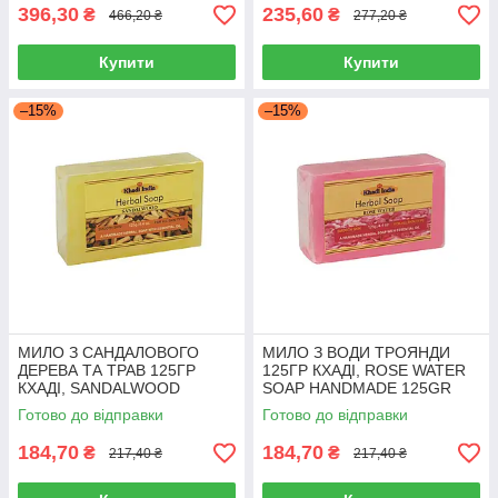
крем
396,30
235,60
₴
₴
466,20 ₴
277,20 ₴
Купити
Купити
–15%
–15%
МИЛО З САНДАЛОВОГО
МИЛО З ВОДИ ТРОЯНДИ
ДЕРЕВА ТА ТРАВ 125ГР
125ГР КХАДІ, ROSE WATER
КХАДІ, SANDALWOOD
SOAP HANDMADE 125GR
HERBAL SOAP 125GR KHADI
KHADI INDIA
Готово до відправки
Готово до відправки
INDIA
184,70
184,70
₴
₴
217,40 ₴
217,40 ₴