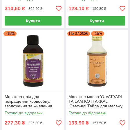
VASU
310,60
128,10
₴
₴
365,40 ₴
150,80 ₴
Купити
Купити
–15%
По 07,2026
–15%
Масажна олія для
Масажне масло YUVATYADI
покращення кровообігу,
TAILAM KOTTAKKAL
зволоження та живлення
Юватьяді Тайла для масажу
шкіри PINDA THAILAM 200ML
жіночих грудей під час
Готово до відправки
Готово до відправки
NAGARJUNA ПІНДА
годування
277,30
133,90
₴
₴
326,30 ₴
157,50 ₴