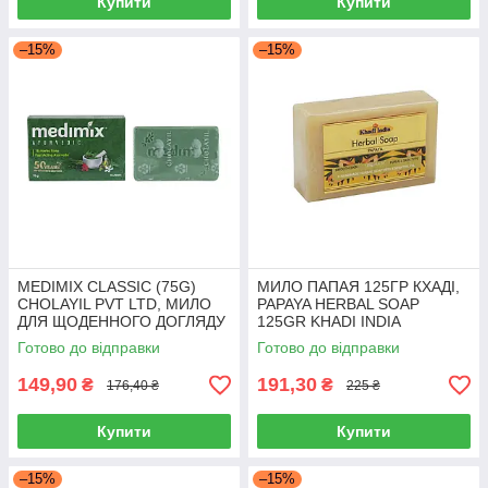
Купити
Купити
–15%
–15%
MEDIMIX CLASSIC (75G)
МИЛО ПАПАЯ 125ГР КХАДІ,
CHOLAYIL PVT LTD, МИЛО
PAPAYA HERBAL SOAP
ДЛЯ ЩОДЕННОГО ДОГЛЯДУ
125GR KHADI INDIA
18 трав 75 г МЕДИМІКС
Готово до відправки
Готово до відправки
КЛАСІК
149,90
191,30
₴
₴
176,40 ₴
225 ₴
Купити
Купити
–15%
–15%