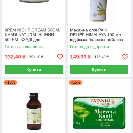
КРЕМ NIGHT CREAM 50GM.
Масажна олія PAIN
KHADI NATURAL НІЧНИЙ
RELIEF HIMALAYA 100 мл
50ГРМ. КХАДІ для
індійська болезаспокійлива
зволоження та відновлення
для розслаблюючого масажу
Готово до відправки
Готово до відправки
шкіри
Хімалая
332,40
149,90
₴
₴
391,10 ₴
176,40 ₴
Купити
Купити
–15%
–15%