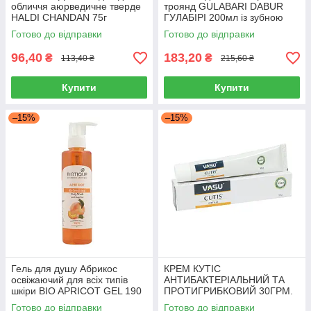
обличчя аюрведичне тверде
троянд GULABARI DABUR
HALDI CHANDAN 75г
ГУЛАБІРІ 200мл із зубною
PATANJALI для зволоження
пастою RED TOOTHPASTE
Готово до відправки
Готово до відправки
та очищення шкіри
DABUR Ред Дабур
96,40
183,20
₴
₴
113,40 ₴
215,60 ₴
Купити
Купити
–15%
–15%
Гель для душу Абрикос
КРЕМ КУТІС
освіжаючий для всіх типів
АНТИБАКТЕРІАЛЬНИЙ ТА
шкіри BIO APRICOT GEL 190
ПРОТИГРИБКОВИЙ 30ГРМ.
ML BIOTIQUE Індія
ВАСУ, CUTIS CREAM 30GM.
Готово до відправки
Готово до відправки