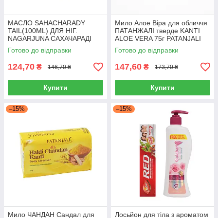
МАСЛО SAHACHARADY
Мило Алое Віра для обличчя
TAIL(100ML) ДЛЯ НІГ.
ПАТАНЖАЛІ тверде KANTI
NAGARJUNA САХАЧАРАДІ
ALOE VERA 75г PATANJALI
НАГАРДЖУНА
для зволоження та очищення
Готово до відправки
Готово до відправки
шкіри
124,70
147,60
₴
₴
146,70 ₴
173,70 ₴
Купити
Купити
–15%
–15%
Мило ЧАНДАН Сандал для
Лосьйон для тіла з ароматом