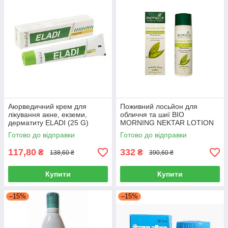
Аюрведичний крем для
Поживний лосьйон для
лікування акне, екземи,
обличчя та шиї BIO
дерматиту ELADI (25 G)
MORNING NEKTAR LOTION
KOTTAKKAL ЕЛАДІ
(120ML) BIOTIQUE для
Готово до відправки
Готово до відправки
КОТТАКАЛ
освітлення шкіри БІОТИК
117,80
332
₴
₴
138,60 ₴
390,60 ₴
Купити
Купити
–15%
–15%