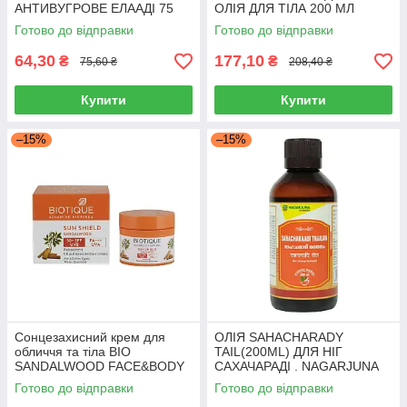
АНТИВУГРОВЕ ЕЛААДІ 75
ОЛІЯ ДЛЯ ТІЛА 200 МЛ
ГР. НАГАРДЖУНА
Готово до відправки
Готово до відправки
64,30
177,10
₴
₴
75,60 ₴
208,40 ₴
Купити
Купити
–15%
–15%
Сонцезахисний крем для
ОЛІЯ SAHACHARADY
обличчя та тіла BIO
TAIL(200ML) ДЛЯ НІГ
SANDALWOOD FACE&BODY
САХАЧАРАДІ . NAGARJUNA
SUN CREAM BIOTIQUE,
Готово до відправки
Готово до відправки
аюрведичний Біо Сандал